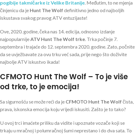
pogibije takmičarke iz Velike Britanije
. Međutim, to ne mjenja
činjenicu da je
Hunt The Wolf
definitivno jedno od najboljih
iskustava svakog pravog ATV entuzijaste!
Ove, 2020. godine, čeka nas 14. edicija, odnosno izdanje
najpopularnije
ATV Hunt The Wolf trke
. Trka počinje 7.
septembra i trajaće do 12. septembra 2020. godine. Zato, počnite
da se uvježbavate za ovu trku već sada, prije nego što doživite
najbolje ATV iskustvo ikada!
CFMOTO Hunt The Wolf – To je više
od trke, to je emocija!
Sa sigurnošću se može reći da je
CFMOTO Hunt The Wolf
čista,
prava, iskonska emocija koju vrijedi iskusiti. Zašto je to tako?
U ovoj trci imaćete priliku da vidite i upoznate vozače koji se
trkaju u mračnoj i polumračnoj šumi neprestano i do dva sata. To