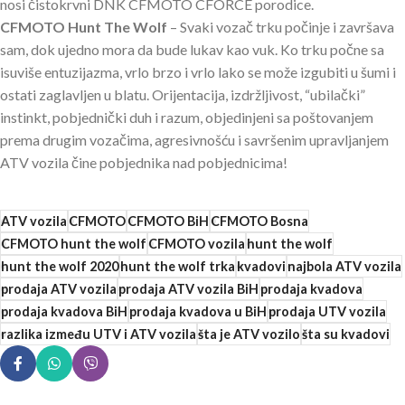
nosi čistokrvni DNK CFMOTO CFORCE porodice.
CFMOTO Hunt The Wolf
– Svaki vozač trku počinje i završava
sam, dok ujedno mora da bude lukav kao vuk. Ko trku počne sa
isuviše entuzijazma, vrlo brzo i vrlo lako se može izgubiti u šumi i
ostati zaglavljen u blatu. Orijentacija, izdržljivost, “ubilački”
instinkt, pobjednički duh i razum, objedinjeni sa poštovanjem
prema drugim vozačima, agresivnošću i savršenim upravljanjem
ATV vozila čine pobjednika nad pobjednicima!
ATV vozila
CFMOTO
CFMOTO BiH
CFMOTO Bosna
CFMOTO hunt the wolf
CFMOTO vozila
hunt the wolf
hunt the wolf 2020
hunt the wolf trka
kvadovi
najbola ATV vozila
prodaja ATV vozila
prodaja ATV vozila BiH
prodaja kvadova
prodaja kvadova BiH
prodaja kvadova u BiH
prodaja UTV vozila
razlika između UTV i ATV vozila
šta je ATV vozilo
šta su kvadovi