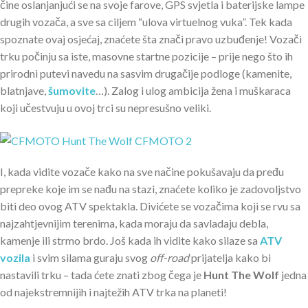
čine oslanjanjući se na svoje farove, GPS svjetla i baterijske lampe
drugih vozača, a sve sa ciljem “ulova virtuelnog vuka”. Tek kada
spoznate ovaj osjećaj, znaćete šta znači pravo uzbuđenje! Vozači
trku počinju sa iste, masovne startne pozicije – prije nego što ih
prirodni putevi navedu na sasvim drugačije podloge (kamenite,
blatnjave,
šumovite
…). Zalog i ulog ambicija žena i muškaraca
koji učestvuju u ovoj trci su nepresušno veliki.
I, kada vidite vozače kako na sve načine pokušavaju da pređu
prepreke koje im se nađu na stazi, znaćete koliko je zadovoljstvo
biti deo ovog ATV spektakla. Divićete se vozačima koji se rvu sa
najzahtjevnijim terenima, kada moraju da savladaju debla,
kamenje ili strmo brdo. Još kada ih vidite kako silaze sa
ATV
vozila
i svim silama guraju svog
off-road
prijatelja kako bi
nastavili trku – tada ćete znati zbog čega je
Hunt The Wolf
jedna
od najekstremnijih i najtežih ATV trka na planeti!