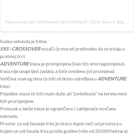
Objava koju deli huntthewolf (@huntthewolf_2020)
dana
3. Maj 2020. u 11:20 PDT
Svaka sekunda je bitna.
SXS
i
CROSSOVER
vozači će morati prethodno da se trkaju u
probnoj trci.
ADVENTURE
klasa je promjenjena (kao što smo napomjenuli,
trasa nije unaprijed zadata, a biće uvedeno još promjena).
Veličina svakog tima će biti striktno određena u
ADVENTURE
klasi.
Pojedine staze će biti malo duže, ali “poteškoće” na terenu neće
biti promjenjene.
Prelazak u lakše klase je ograničeno i zahtjevaće novčanu
naknadu.
Prostor za održavanje trke je skoro duplo veći od prostora u
kojem se održavala trka prošle godine (više od 20.000 hektara).