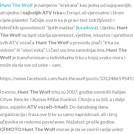
Hunt The Wolf
je namjerno “kreirana” kao jedna od najopasnijih,
ali ujedno i
najboljih ATV trka
u Evropi, ali vjerovatno i širom
cijele planete! Tačnije, ova trka je pravi test izdržljivosti i
tehničkih sposobnosti “ljutih mašina”
(kvadova)
. Ujedno,
Hunt
The Wolf
na ispit stavlja spremnost, vještine, iskustvo i spretnost
svih ATV vozača.
Hunt The Wolf
u prevodu znači “trka za
vukom” ili “ulovi vuka”. U čast vucima samotnjacima,
Hunt The
Wolf
je transformisan u individualnu trku u kojoj svako mora i
može da da sve od sebe – sam.
https://www.facebook.com/hunt.the.wolf/posts/331248659545
Izvorno,
Hunt The Wolf
trku su 2007. godine osmislili Italijan
Oliver Rencler i Rumun Mihai Konkioi. Obojica su bili, a i dalje
jesu, uspješni
ATV vozači-trkači
. Do današnjeg dana,
organizacija i trasa ove trke su samo napredovali, ali i broj
učesnika se redovno povećavao. Nažalost, prošle godine,
CFMOTO Hunt The Wolf
morao je da se završi ranije usled