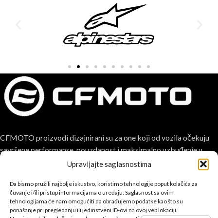
CFMOTO proizvodi dizajnirani su za one koji od vozila očekuju
savršene performanse, pouzdanost i maksimalno uzbuđenje u
svakoj vožnji.
Upravljajte saglasnostima
Da bismo pružili najbolje iskustvo, koristimo tehnologije poput kolačića za
čuvanje i/ili pristup informacijama o uređaju. Saglasnost sa ovim
tehnologijama će nam omogućiti da obrađujemo podatke kao što su
ponašanje pri pregledanju ili jedinstveni ID-ovi na ovoj veb lokaciji.