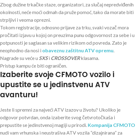
Zbog dužine trkačke staze, organizatori, za slučaj nepredviđenih
okolnosti, neće moći odmah da pruže pomoć, tako da morate biti
strpljivi i veoma oprezni.
Tokom registracije, odnosno prijave za trku, svaki vozač mora
pročitati izjavu u kojoj on preuzima punu odgovornost za sebe i u
potpunosti je saglasan sa velikim rizikom od povreda. Zato je
neophodno da nosi i
obaveznu zaštitnu ATV opremu
.
Nagrade su veće u
SXS
i
CROSSOVER
klasama.
Pristup kampu će biti ograničen.
Izaberite svoje CFMOTO vozilo i
upustite se u jedinstvenu ATV
avanturu!
Jeste li spremni za najveći ATV izazov u životu? Ukoliko je
odgovor potvrdan, onda izaberite svog četvrotočkaša i
prepustite se jedinstvenoj magiji u prirodi.
Kompanija CFMOTO
nudi vam vrhunska i neustrašiva ATV vozila “dizajnirana” za