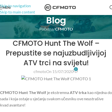
Skip to navigation
MENI
Skip to main content
Blog
Početna
/
CFMOTO
CFMOTO
CFMOTO Hunt The Wolf –
Prepustite se najuzbudljivijoj
ATV trci na svijetu!
0
cfmoto
On 15/07/2020
CFMOTO Hunt The Wolf
je ekstremna
ATV trka
kao nijedna do
sada i koja ostaje u sjećanju svakom učesniku ove neustrašive
kvad avanture!