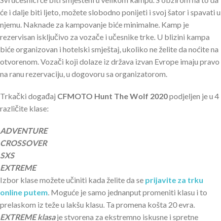
će i dalje biti ljeto, možete slobodno ponijeti i svoj šator i spavati u
njemu. Naknade za kampovanje biće minimalne. Kamp je
rezervisan isključivo za vozače i učesnike trke. U blizini kampa
biće organizovan i hotelski smještaj, ukoliko ne želite da noćite na
otvorenom. Vozači koji dolaze iz država izvan Evrope imaju pravo
na ranu rezervaciju, u dogovoru sa organizatorom.
Trkački događaj
CFMOTO Hunt The Wolf 2020
podjeljen je u 4
različite klase:
ADVENTURE
CROSSOVER
SXS
EXTREME
Izbor klase možete učiniti kada želite da se
prijavite za trku
online putem
. Moguće je samo jednanput promeniti klasu i to
prelaskom iz teže u lakšu klasu. Ta promena košta 20 evra.
EXTREME klasa
je stvorena za ekstremno iskusne i spretne