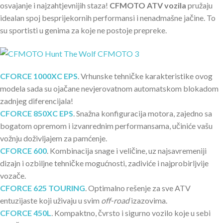
osvajanje i najzahtjevnijih staza!
CFMOTO ATV vozila
pružaju
idealan spoj besprijekornih performansi i nenadmašne jačine. To
su sportisti u genima za koje ne postoje prepreke.
CFORCE 1000XC EPS
. Vrhunske tehničke karakteristike ovog
modela sada su ojačane nevjerovatnom automatskom blokadom
zadnjeg diferencijala!
CFORCE 850XC EPS
. Snažna konfiguracija motora, zajedno sa
bogatom opremom i izvanrednim performansama, učiniće vašu
vožnju doživljajem za pamćenje.
CFORCE 600
. Kombinacija snage i veličine, uz najsavremeniji
dizajn i ozbiljne tehničke mogućnosti, zadiviće i najprobirljvije
vozače.
CFORCE 625 TOURING
. Optimalno rešenje za sve ATV
entuzijaste koji uživaju u svim
off-road
izazovima.
CFORCE 450L
. Kompaktno, čvrsto i sigurno vozilo koje u sebi