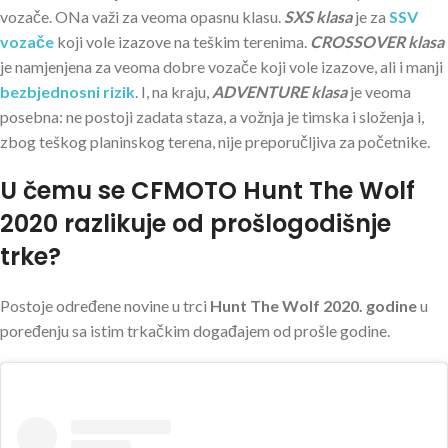
vozače. ONa važi za veoma opasnu klasu.
SXS klasa
je za
SSV
vozače
koji vole izazove na teškim terenima.
CROSSOVER klasa
je namjenjena za veoma dobre vozače koji vole izazove, ali i manji
bezbjednosni rizik
. I, na kraju,
ADVENTURE klasa
je veoma
posebna: ne postoji zadata staza, a vožnja je timska i složenja i,
zbog teškog planinskog terena, nije preporučljiva za početnike.
U čemu se CFMOTO Hunt The Wolf
2020 razlikuje od prošlogodišnje
trke?
Postoje određene novine u trci
Hunt The Wolf 2020. godine
u
poređenju sa istim trkačkim događajem od prošle godine.