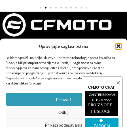
Upravljajte saglasnostima
CFMOTO proizvodi dizajnirani su za one koji od vozila očekuju
savršene performanse, pouzdanost i maksimalno uzbuđenje u
Da bismo pružili najbolje iskustvo, koristimo tehnologije poput kolačića za
svakoj vožnji.
čuvanje i/ili pristup informacijama o uređaju. Saglasnost sa ovim
tehnologijama će nam omogućiti da obrađujemo podatke kao što su
ponašanje pri pregledanju ili jedinstveni ID-ovi na ovoj veb lokaciji.
Nepristanak ili povlačenje saglasnosti može negativno uticati na određene
karakteristike i funkcije.
CFMOTO CHAT
ZAINTERESOVANI 
Prihvati
STE ZA NAŠE
POSLJEDNJE SA BLOGA
PROIZVODE 
I USLUGE
Odbij
ČETVEROTOČKAŠI
Prikaži podešavanja
ZAPOČNI