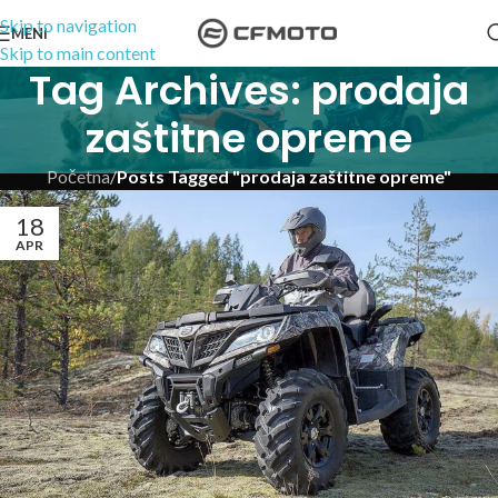
Skip to navigation
MENI
Skip to main content
Tag Archives: prodaja
zaštitne opreme
Početna
/
Posts Tagged "prodaja zaštitne opreme"
18
APR