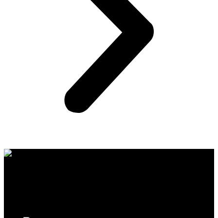
CFMOTO proizvodi dizajnirani su za one koji od vozila očekuju
savršene performanse, pouzdanost i maksimalno uzbuđenje u svakoj
vožnji.
Posljednje sa bloga