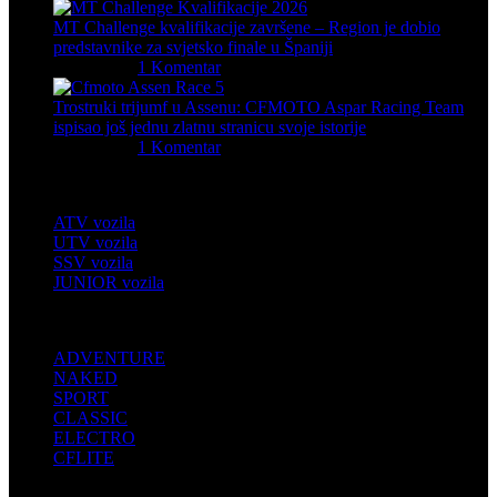
MT Challenge kvalifikacije završene – Region je dobio
predstavnike za svjetsko finale u Španiji
09/07/2026
1 Komentar
Trostruki trijumf u Assenu: CFMOTO Aspar Racing Team
ispisao još jednu zlatnu stranicu svoje istorije
29/06/2026
1 Komentar
Četverotočkaši
ATV vozila
UTV vozila
SSV vozila
JUNIOR vozila
MOTOCIKLI
ADVENTURE
NAKED
SPORT
CLASSIC
ELECTRO
CFLITE
INFORMACIJE