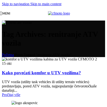
Skip to navigation
Skip to main content
MENI
Tag Archives: renitranje ATV
vozila
Početna
/
Posts Tagged "renitranje ATV vozila"
15
okt
Kako povećati komfor u UTV vozilima?
UTV vozila (utility task vehicles ili utility terrain vehicles)
predstavljaju, pored ATV vozila, najpopularnije četvorotočkaše
današnji...
Pročitaj više