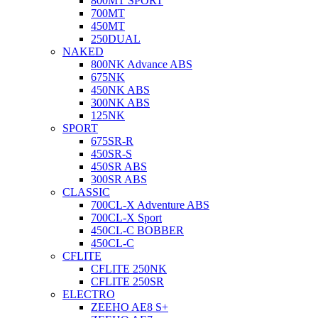
800MT SPORT
700MT
450MT
250DUAL
NAKED
800NK Advance ABS
675NK
450NK ABS
300NK ABS
125NK
SPORT
675SR-R
450SR-S
450SR ABS
300SR ABS
CLASSIC
700CL-X Adventure ABS
700CL-X Sport
450CL-C BOBBER
450CL-C
CFLITE
CFLITE 250NK
CFLITE 250SR
ELECTRO
ZEEHO AE8 S+