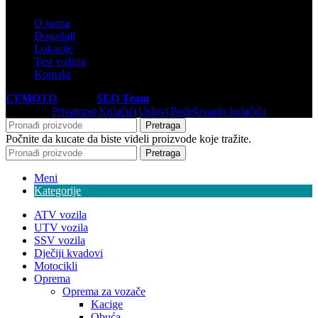
O nama
Događaji
Lokacije
Test vožnja
Kontakt
CFMOTO
© 2026
SEO Team
.
Privatnost
|
Kolačići
|
Uslovi
|
Podešavanja kolačića
Pretraga
Počnite da kucate da biste videli proizvode koje tražite.
Pretraga
Meni
Kategorije
ATV vozila
UTV vozila
SSV vozila
Dječiji kvadovi
Motocikli
Oprema
Oprema za vozače
Kacige
Obuća