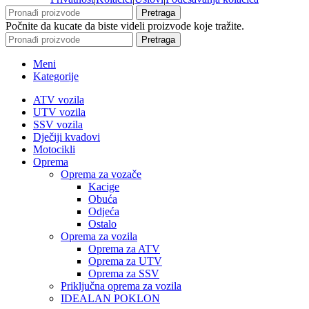
Pretraga
Počnite da kucate da biste videli proizvode koje tražite.
Pretraga
Meni
Kategorije
ATV vozila
UTV vozila
SSV vozila
Dječiji kvadovi
Motocikli
Oprema
Oprema za vozače
Kacige
Obuća
Odjeća
Ostalo
Oprema za vozila
Oprema za ATV
Oprema za UTV
Oprema za SSV
Priključna oprema za vozila
IDEALAN POKLON