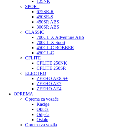
125NK
SPORT
675SR-R
450SR-S
450SR ABS
300SR ABS
CLASSIC
700CL-X Adventure ABS
700CL-X Sport
450CL-C BOBBER
450CL-C
CFLITE
CFLITE 250NK
CFLITE 250SR
ELECTRO
ZEEHO AE8 S+
ZEEHO AE7
ZEEHO AE4
OPREMA
Oprema za vozače
Kacige
Obuća
Odjeća
Ostalo
Oprema za vozila