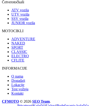
Četverotočkaši
ATV vozila
UTV vozila
SSV vozila
JUNIOR vozila
MOTOCIKLI
ADVENTURE
NAKED
SPORT
CLASSIC
ELECTRO
CFLITE
INFORMACIJE
O nama
Događaji
Lokacije
Test vožnja
Kontakt
CFMOTO
© 2026
SEO Team
.
Privatnost
|
Kolačići
|
Uslovi
|
Podešavanja kolačića