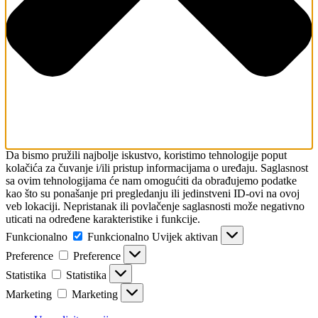
Da bismo pružili najbolje iskustvo, koristimo tehnologije poput
kolačića za čuvanje i/ili pristup informacijama o uređaju. Saglasnost
sa ovim tehnologijama će nam omogućiti da obrađujemo podatke
kao što su ponašanje pri pregledanju ili jedinstveni ID-ovi na ovoj
veb lokaciji. Nepristanak ili povlačenje saglasnosti može negativno
uticati na određene karakteristike i funkcije.
Funkcionalno
Funkcionalno
Uvijek aktivan
Preference
Preference
Statistika
Statistika
Marketing
Marketing