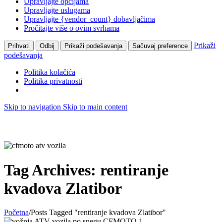
Upravljajte opcijama
Upravljajte uslugama
Upravljajte {vendor_count} dobavljačima
Pročitajte više o ovim svrhama
Prikaži
Prihvati
Odbij
Prikaži podešavanja
Sačuvaj preference
podešavanja
Politika kolačića
Politika privatnosti
Skip to navigation
Skip to main content
Tag Archives: rentiranje
kvadova Zlatibor
Početna
/
Posts Tagged "rentiranje kvadova Zlatibor"