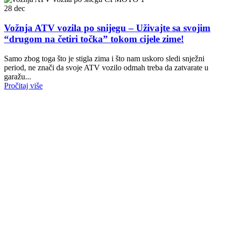
28
dec
Vožnja ATV vozila po snijegu – Uživajte sa svojim
“drugom na četiri točka” tokom cijele zime!
Samo zbog toga što je stigla zima i što nam uskoro sledi snježni
period, ne znači da svoje ATV vozilo odmah treba da zatvarate u
garažu...
Pročitaj više