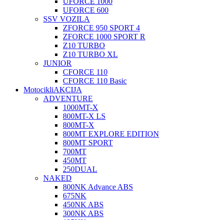
UFORCE 1000
UFORCE 600
SSV VOZILA
ZFORCE 950 SPORT 4
ZFORCE 1000 SPORT R
Z10 TURBO
Z10 TURBO XL
JUNIOR
CFORCE 110
CFORCE 110 Basic
Motocikli
AKCIJA
ADVENTURE
1000MT-X
800MT-X LS
800MT-X
800MT EXPLORE EDITION
800MT SPORT
700MT
450MT
250DUAL
NAKED
800NK Advance ABS
675NK
450NK ABS
300NK ABS