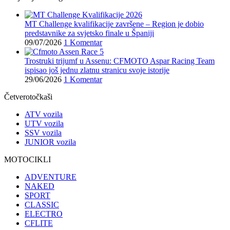
MT Challenge kvalifikacije završene – Region je dobio
predstavnike za svjetsko finale u Španiji
09/07/2026
1 Komentar
Trostruki trijumf u Assenu: CFMOTO Aspar Racing Team
ispisao još jednu zlatnu stranicu svoje istorije
29/06/2026
1 Komentar
Četverotočkaši
ATV vozila
UTV vozila
SSV vozila
JUNIOR vozila
MOTOCIKLI
ADVENTURE
NAKED
SPORT
CLASSIC
ELECTRO
CFLITE