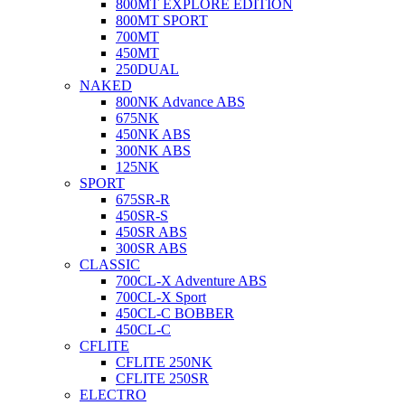
800MT EXPLORE EDITION
800MT SPORT
700MT
450MT
250DUAL
NAKED
800NK Advance ABS
675NK
450NK ABS
300NK ABS
125NK
SPORT
675SR-R
450SR-S
450SR ABS
300SR ABS
CLASSIC
700CL-X Adventure ABS
700CL-X Sport
450CL-C BOBBER
450CL-C
CFLITE
CFLITE 250NK
CFLITE 250SR
ELECTRO