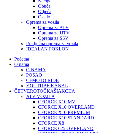
Kacige
Obuća
Odjeća
Ostalo
Oprema za vozila
Oprema za ATV
Oprema za UTV
Oprema za SSV
Priključna oprema za vozila
IDEALAN POKLON
Početna
O nama
O NAMA
POSAO
CFMOTO RIDE
YOUTUBE KANAL
ČETVEROTOČKAŠI
AKCIJA
ATV VOZILA
CFORCE X10 MV
CFORCE X10 OVERLAND
CFORCE X10 PREMIUM
CFORCE X10 STANDARD
CFORCE X8
CFORCE 625 OVERLAND