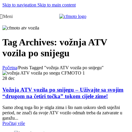
Skip to navigation
Skip to main content
Meni
Tag Archives: vožnja ATV
vozila po snijegu
Početna
/
Posts Tagged "vožnja ATV vozila po snijegu"
28
dec
Vožnja ATV vozila po snijegu – Uživajte sa svojim
“drugom na četiri točka” tokom cijele zime!
Samo zbog toga što je stigla zima i što nam uskoro sledi snježni
period, ne znači da svoje ATV vozilo odmah treba da zatvarate u
garažu...
Pročitaj više