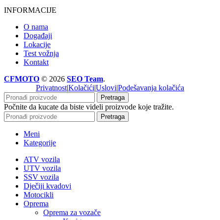
INFORMACIJE
O nama
Događaji
Lokacije
Test vožnja
Kontakt
CFMOTO
© 2026
SEO Team
.
Privatnost
|
Kolačići
|
Uslovi
|
Podešavanja kolačića
Pretraga
Počnite da kucate da biste videli proizvode koje tražite.
Pretraga
Meni
Kategorije
ATV vozila
UTV vozila
SSV vozila
Dječiji kvadovi
Motocikli
Oprema
Oprema za vozače