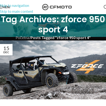
Skip to navigation
MENI
Skip to main content
Tag Archives: zforce 950
sport 4
Početna
/
Posts Tagged "zforce 950 sport 4"
15
DEC