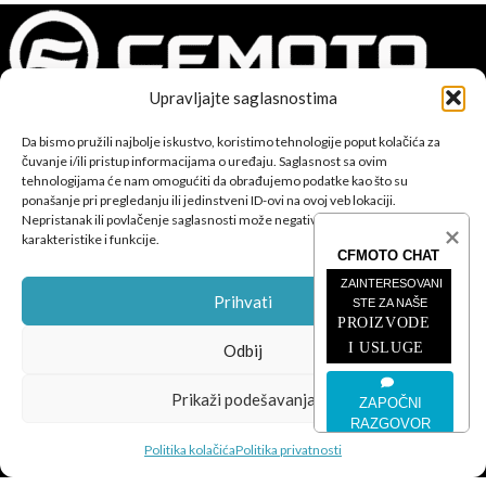
Upravljajte saglasnostima
Da bismo pružili najbolje iskustvo, koristimo tehnologije poput kolačića za
CFMOTO proizvodi dizajnirani su za one koji od vozila očekuju
čuvanje i/ili pristup informacijama o uređaju. Saglasnost sa ovim
savršene performanse, pouzdanost i maksimalno uzbuđenje u
tehnologijama će nam omogućiti da obrađujemo podatke kao što su
svakoj vožnji.
ponašanje pri pregledanju ili jedinstveni ID-ovi na ovoj veb lokaciji.
Nepristanak ili povlačenje saglasnosti može negativno uticati na određene
karakteristike i funkcije.
CFMOTO CHAT
ZAINTERESOVANI 
Prihvati
STE ZA NAŠE
PROIZVODE 
POSLJEDNJE SA BLOGA
I USLUGE
Odbij
ČETVEROTOČKAŠI
Prikaži podešavanja
ZAPOČNI
RAZGOVOR
MOTOCIKLI
Politika kolačića
Politika privatnosti