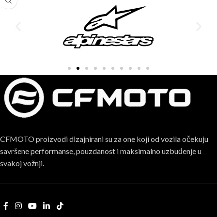
CFMOTO proizvodi dizajnirani su za one koji od vozila očekuju
savršene performanse, pouzdanost i maksimalno uzbuđenje u
svakoj vožnji.