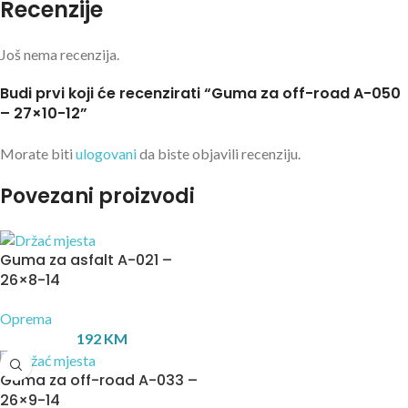
Recenzije
Još nema recenzija.
Budi prvi koji će recenzirati “Guma za off-road A-050
– 27×10-12”
Morate biti
ulogovani
da biste objavili recenziju.
Povezani proizvodi
Guma za asfalt A-021 –
26×8-14
Oprema
192
KM
Guma za off-road A-033 –
26×9-14