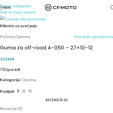
Skip to navigation
MENI
Skip to main content
Kliknite za uvećanje
Početna
/
Oprema
Povratak u prodavnicu
Guma za off-road A-050 – 27×10-12
233
KM
Uporedi
Kategorija:
Oprema
Podijeli:
RECENZIJE (0)
Recenzije (0)