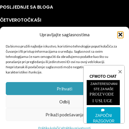
POSLJEDNJE SA BLOGA
ČETVEROTOČKAŠI
MOTOCIKLI
Upravljajte saglasnostima
INFORMACIJE
Da bismo pružili najbolje iskustvo, koristimo tehnologije poput kolačića za
čuvanje i/ili pristup informacijama o uređaju. Saglasnost sa ovim
CFMOTO
© 2026
SEO Team
.
tehnologijama će nam omogućiti da obrađujemo podatke kao što su
ponašanje pri pregledanju ili jedinstveni ID-ovi na ovoj veb lokaciji.
Privatnost
|
Kolačići
|
Uslovi
|
Podešavanja kolačića
Nepristanak ili povlačenje saglasnosti može negativno uticati na određene
karakteristike i funkcije.
CFMOTO CHAT
ZAINTERESOVANI 
Prihvati
STE ZA NAŠE
PROIZVODE 
I USLUGE
Odbij
Prikaži podešavanja
ZAPOČNI
RAZGOVOR
Politika kolačića
Politika privatnosti