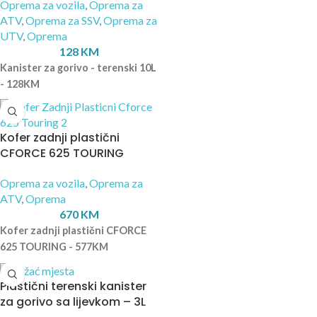
Oprema za vozila
,
Oprema za
ATV
,
Oprema za SSV
,
Oprema za
UTV
,
Oprema
128
KM
Kanister za gorivo - terenski 10L
- 128KM
Kofer zadnji plastični
CFORCE 625 TOURING
Oprema za vozila
,
Oprema za
ATV
,
Oprema
670
KM
Kofer zadnji plastični CFORCE
625 TOURING - 577KM
Plastični terenski kanister
za gorivo sa lijevkom – 3L