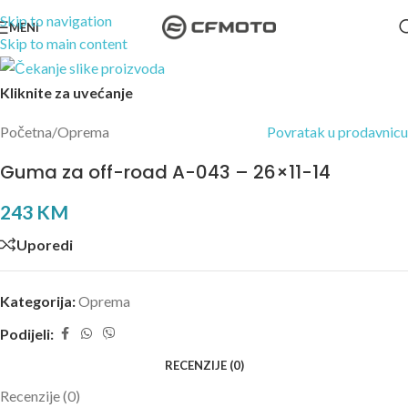
Skip to navigation
MENI
Skip to main content
Kliknite za uvećanje
Početna
/
Oprema
Povratak u prodavnicu
Guma za off-road A-043 – 26×11-14
243
KM
Uporedi
Kategorija:
Oprema
Podijeli:
RECENZIJE (0)
Recenzije (0)