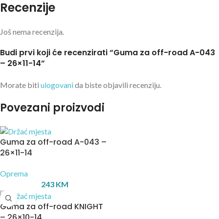
Recenzije
Još nema recenzija.
Budi prvi koji će recenzirati “Guma za off-road A-043
– 26×11-14”
Morate biti
ulogovani
da biste objavili recenziju.
Povezani proizvodi
Guma za off-road A-043 –
26×11-14
Oprema
243
KM
Guma za off-road KNIGHT
– 26×10-14