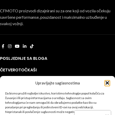
CFMOTO proizvodi dizajnirani su za one koji od vozila očekuju
savršene performanse, pouzdanost i maksimalno uzbuđenje u
svakoj vožnji.
POSLJEDNJE SA BLOGA
ČETVEROTOČKAŠI
MOTOCIKLI
Upravljajte saglasnostima
INFORMACIJE
Da bismo pružili najbolje iskustvo, koristimo tehnologije poput kolačića za
čuvanje i/ili pristup informacijama o uređaju. Saglasnost sa ovim
CFMOTO
© 2026
SEO Team
.
tehnologijama će nam omogućiti da obrađujemo podatke kao što su
ponašanje pri pregledanju ili jedinstveni ID-ovi na ovoj veb lokaciji.
Privatnost
|
Kolačići
|
Uslovi
|
Podešavanja kolačića
Nepristanak ili povlačenje saglasnosti može negativno uticati na određene