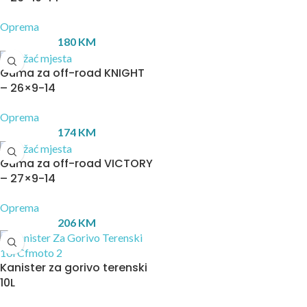
Oprema
180
KM
Guma za off-road KNIGHT
– 26×9-14
Oprema
174
KM
Guma za off-road VICTORY
– 27×9-14
Oprema
206
KM
Kanister za gorivo terenski
10L