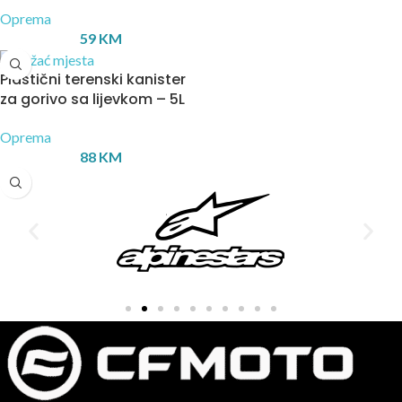
Oprema
59
KM
Plastični terenski kanister
za gorivo sa lijevkom – 5L
Oprema
88
KM