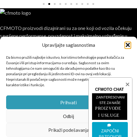
CFMOTO proizvodi dizajnirani su za one koji od vozila očekuju
savršene performanse, pouzdanost i maksimalno uzbuđenje u
svakoj vožnji.
Upravljajte saglasnostima
Da bismo pružili najbolje iskustvo, koristimo tehnologije poput kolačića za
čuvanje i/ili pristup informacijama o uređaju. Saglasnost sa ovim
tehnologijama će nam omogućiti da obrađujemo podatke kao što su
ponašanje pri pregledanju ili jedinstveni ID-ovi na ovoj veb lokaciji.
Nepristanak ili povlačenje saglasnosti može negativno uticati na određene
POSLJEDNJE SA BLOGA
karakteristike i funkcije.
CFMOTO CHAT
ČETVEROTOČKAŠI
ZAINTERESOVANI 
Prihvati
STE ZA NAŠE
PROIZVODE 
MOTOCIKLI
I USLUGE
Odbij
INFORMACIJE
Prikaži podešavanja
ZAPOČNI
CFMOTO
© 2026
SEO Team
.
RAZGOVOR