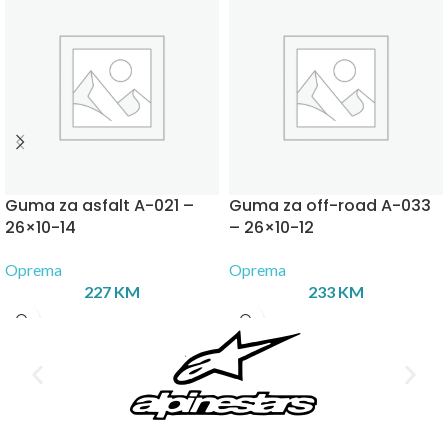
Guma za asfalt A-021 –
Guma za off-road A-033
26×10-14
– 26×10-12
Oprema
Oprema
227
KM
233
KM