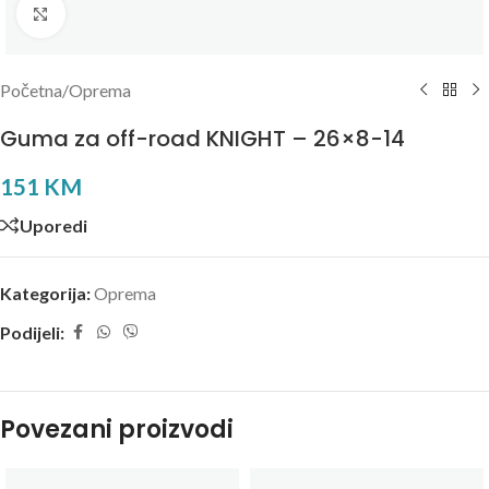
Kliknite za uvećanje
Početna
/
Oprema
Guma za off-road KNIGHT – 26×8-14
151
KM
Uporedi
Kategorija:
Oprema
Podijeli:
Povezani proizvodi