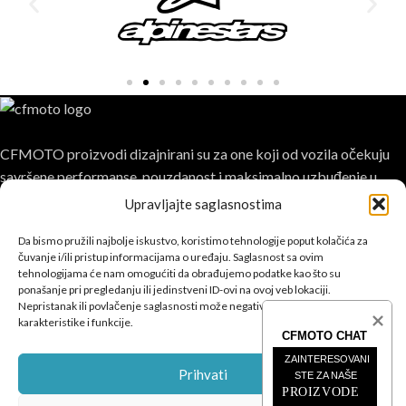
CFMOTO proizvodi dizajnirani su za one koji od vozila očekuju
savršene performanse, pouzdanost i maksimalno uzbuđenje u
svakoj vožnji.
Upravljajte saglasnostima
Da bismo pružili najbolje iskustvo, koristimo tehnologije poput kolačića za
čuvanje i/ili pristup informacijama o uređaju. Saglasnost sa ovim
tehnologijama će nam omogućiti da obrađujemo podatke kao što su
ponašanje pri pregledanju ili jedinstveni ID-ovi na ovoj veb lokaciji.
Nepristanak ili povlačenje saglasnosti može negativno uticati na određene
POSLJEDNJE SA BLOGA
karakteristike i funkcije.
CFMOTO CHAT
ČETVEROTOČKAŠI
ZAINTERESOVANI 
Prihvati
STE ZA NAŠE
PROIZVODE 
MOTOCIKLI