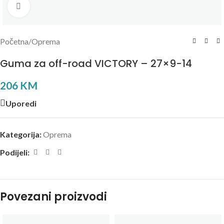
Kliknite za uvećanje
Početna
/
Oprema
Guma za off-road VICTORY – 27×9-14
206
KM
Uporedi
Kategorija:
Oprema
Podijeli:
Povezani proizvodi