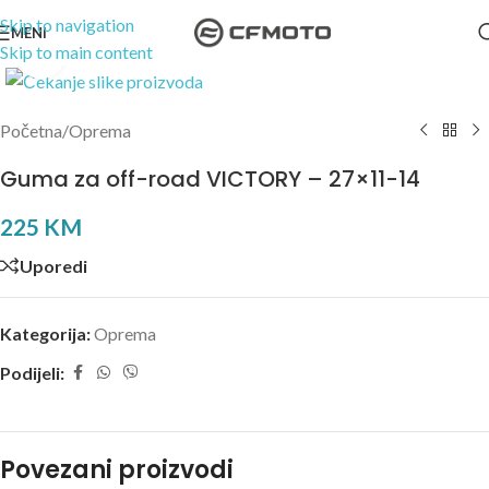
Skip to navigation
MENI
Skip to main content
Kliknite za uvećanje
Početna
/
Oprema
Guma za off-road VICTORY – 27×11-14
225
KM
Uporedi
Kategorija:
Oprema
Podijeli:
Povezani proizvodi