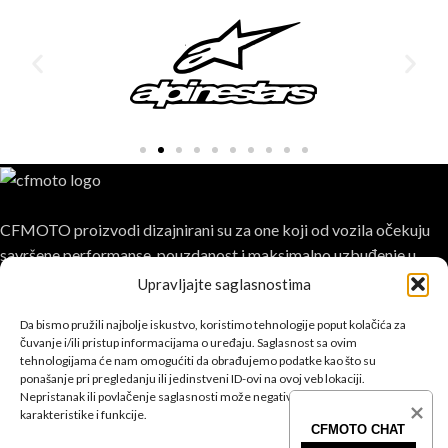
CFMOTO proizvodi dizajnirani su za one koji od vozila očekuju
savršene performanse, pouzdanost i maksimalno uzbuđenje u
svakoj vožnji.
Upravljajte saglasnostima
Da bismo pružili najbolje iskustvo, koristimo tehnologije poput kolačića za
čuvanje i/ili pristup informacijama o uređaju. Saglasnost sa ovim
tehnologijama će nam omogućiti da obrađujemo podatke kao što su
ponašanje pri pregledanju ili jedinstveni ID-ovi na ovoj veb lokaciji.
Nepristanak ili povlačenje saglasnosti može negativno uticati na određene
POSLJEDNJE SA BLOGA
karakteristike i funkcije.
CFMOTO CHAT