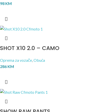
98
KM
SHOT X10 2.0 – CAMO
Oprema za vozače
,
Obuća
286
KM
SHOW RAW PANTS