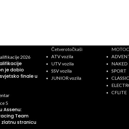
Četverotočkaši
MOTOCI
ATV vozila
ADVEN
lifikacije
UTV vozila
NAKED
n je dobio
SSV vozila
SPORT
svjetsko finale u
JUNIOR vozila
CLASSI
ELECTR
CFLITE
entar
 u Assenu:
Racing Team
 zlatnu stranicu