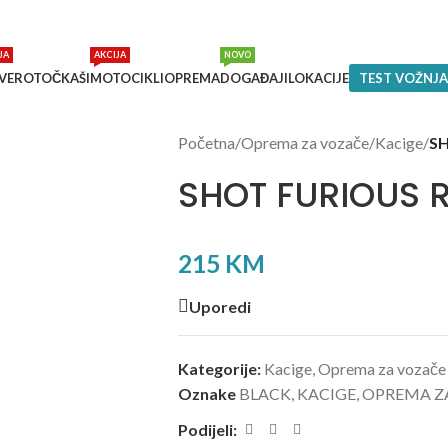
JA
AKCIJA
NOVO
VEROTOČKAŠI
MOTOCIKLI
OPREMA
DOGAĐAJI
LOKACIJE
TEST VOŽNJA
Početna
/
Oprema za vozače
/
Kacige
/
S
SHOT FURIOUS 
215
KM
Uporedi
Kategorije:
Kacige
,
Oprema za vozače
Oznake
BLACK
,
KACIGE
,
OPREMA Z
Podijeli: