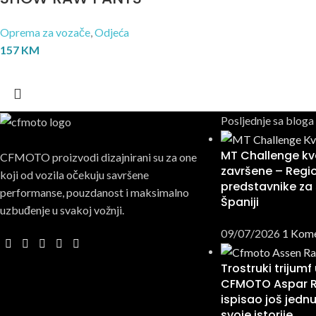
Oprema za vozače
,
Odjeća
157
KM
Posljednje sa bloga
MT Challenge kva
CFMOTO proizvodi dizajnirani su za one
završene – Regio
koji od vozila očekuju savršene
predstavnike za 
performanse, pouzdanost i maksimalno
Španiji
uzbuđenje u svakoj vožnji.
09/07/2026
1 Kom
Trostruki trijumf
CFMOTO Aspar 
ispisao još jednu
svoje istorije