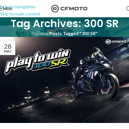
Skip to navigation
MENI
Skip to main content
Tag Archives: 300 SR
Početna
/
Posts Tagged "300 SR"
28
MAJ