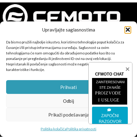
Upravljajte saglasnostima
CFMOTO proizvodi dizajnirani su za one koji od vozila očekuju
Da bismo pružili najbolje iskustvo, koristimo tehnologije poput kolačića za
čuvanje i/ili pristup informacijama o uređaju. Saglasnost sa ovim
savršene performanse, pouzdanost i maksimalno uzbuđenje u
tehnologijama će nam omogućiti da obrađujemo podatke kao što su
svakoj vožnji.
ponašanje pri pregledanju ili jedinstveni ID-ovi na ovoj veb lokaciji.
Nepristanak ili povlačenje saglasnosti može negativno uticati na određene
karakteristike i funkcije.
CFMOTO CHAT
ZAINTERESOVANI 
Prihvati
STE ZA NAŠE
PROIZVODE 
POSLJEDNJE SA BLOGA
I USLUGE
Odbij
ČETVEROTOČKAŠI
Prikaži podešavanja
ZAPOČNI
RAZGOVOR
MOTOCIKLI
Politika kolačića
Politika privatnosti