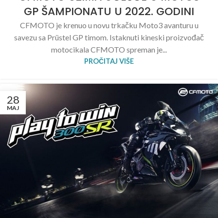
GP ŠAMPIONATU U 2022. GODINI
CFMOTO je krenuo u novu trkačku Moto3 avanturu u
savezu sa Prüstel GP timom. Istaknuti kineski proizvođač
motocikala CFMOTO spreman je...
PROČITAJ VIŠE
28
MAJ