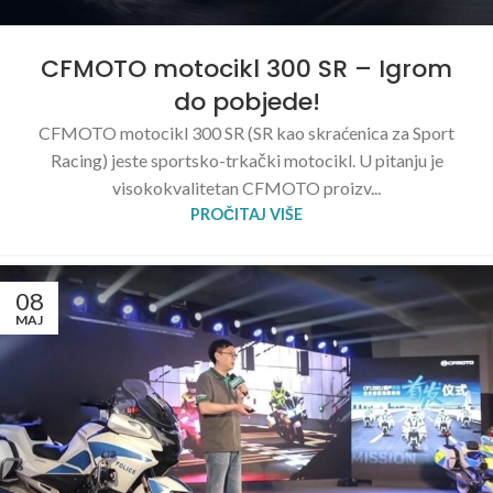
CFMOTO motocikl 300 SR – Igrom
do pobjede!
CFMOTO motocikl 300 SR (SR kao skraćenica za Sport
Racing) jeste sportsko-trkački motocikl. U pitanju je
visokokvalitetan CFMOTO proizv...
PROČITAJ VIŠE
08
MAJ