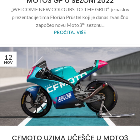
MOTO3 GP U SEZONI 2022
„WELCOME NEW COLOURS TO THE GRID“ je naslov
prezentacije tima Florian Prüstel koji je danas zvanično
započeo novu Moto3™ sezonu...
PROČITAJ VIŠE
12
NOV
CFMOTO UZIMA UČEŠĆE U MOTO3