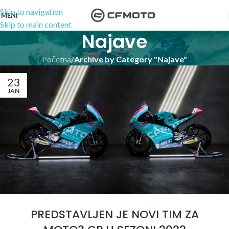
Skip to navigation
MENI
Skip to main content
Najave
Početna
/
Archive by Category "Najave"
23
JAN
PREDSTAVLJEN JE NOVI TIM ZA