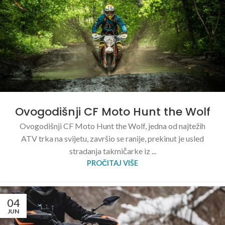
Ovogodišnji CF Moto Hunt the Wolf
Ovogodišnji CF Moto Hunt the Wolf, jedna od najtežih
ATV trka na svijetu, završio se ranije, prekinut je usled
stradanja takmičarke iz ...
PROČITAJ VIŠE
04
JUN