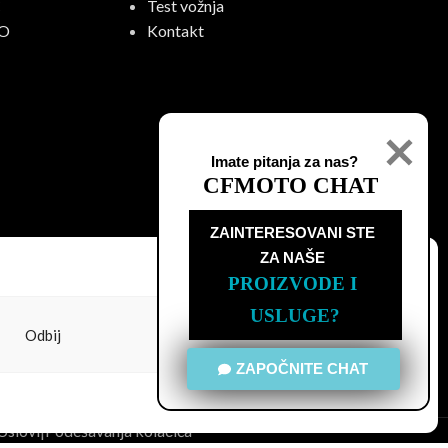
C
Test vožnja
O
Kontakt
Imate pitanja za nas?
CFMOTO CHAT
ZAINTERESOVANI STE

ZA NAŠE
PROIZVODE I 
USLUGE?
Odbij
Prikaži podešavanja
ZAPOČNITE CHAT
Uslovi
|
Podešavanja kolačića