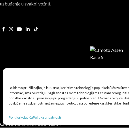
uzbuđenje u svakoj vožnji.
Da bismo pružili najbolje iskustvo, koristimo tehnologije poput kolačića za čuvanje
informacijama o uređaju. Saglasnost sa ovim tehnologijama će nam omogućiti
podatke kao što su ponašanje pri pregledanju ili jedinstveni ID-ovi na ovoj veb loka
povlačenje saglasnosti može negativno uticati na određene karakteristike i funk
Politika kolačića
Politika privatnosti
CFMOTO
© 2026
SEO Team
.