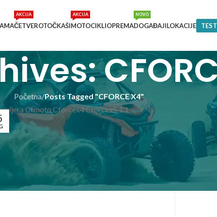
AKCIJA
AKCIJA
NOVO
NAMA
ČETVEROTOČKAŠI
MOTOCIKLI
OPREMA
DOGAĐAJI
LOKACIJE
TEST
hives: CFORC
Početna
/
Posts Tagged "CFORCE X4"
5
G