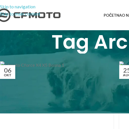
Skip to navigation
Skip to main content
POČETNA
O 
Tag Arc
06
2
OKT
AU