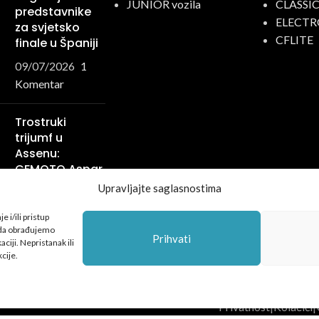
JUNIOR vozila
CLASSI
predstavnike
ELECTR
za svjetsko
CFLITE
finale u Španiji
09/07/2026
1
Komentar
Trostruki
trijumf u
Assenu:
CFMOTO Aspar
Racing Team
Upravljajte saglasnostima
ispisao još
jednu zlatnu
 i/ili pristup
stranicu svoje
 da obrađujemo
Prihvati
ciji. Nepristanak ili
istorije
cije.
29/06/2026
1
Komentar
Privatnost
|
Kolačići
|