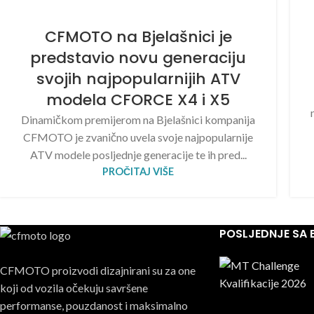
CFMOTO na Bjelašnici je
predstavio novu generaciju
svojih najpopularnijih ATV
modela CFORCE X4 i X5
Dinamičkom premijerom na Bjelašnici kompanija
CFMOTO je zvanično uvela svoje najpopularnije
ATV modele posljednje generacije te ih pred...
PROČITAJ VIŠE
POSLJEDNJE SA
CFMOTO proizvodi dizajnirani su za one
koji od vozila očekuju savršene
performanse, pouzdanost i maksimalno