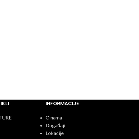
KLI
INFORMACIJE
TURE
O nama
Događaji
Lokacije