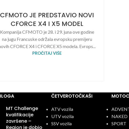
CFMOTO JE PREDSTAVIO NOVI
CFORCE X4 I X5 MODEL
Kompanija CFMOTO je 28. i 29. juna ove godine
na jugu Francuske održala evropsku premijeru
novih CFORCE X4 i CFORCE X5 modela. Evrops...
PROČITAJ VIŠE
 BLOGA
ČETVEROTOČKAŠI
MOTOCI
MT Challenge
ATV vozila
ADVEN
kvalifikacije
UTV vozila
NAKED
završene –
SSV vozila
SPORT
Region je dobio