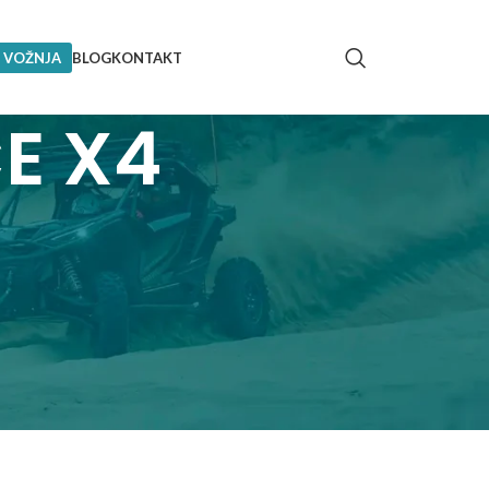
 VOŽNJA
BLOG
KONTAKT
E X4