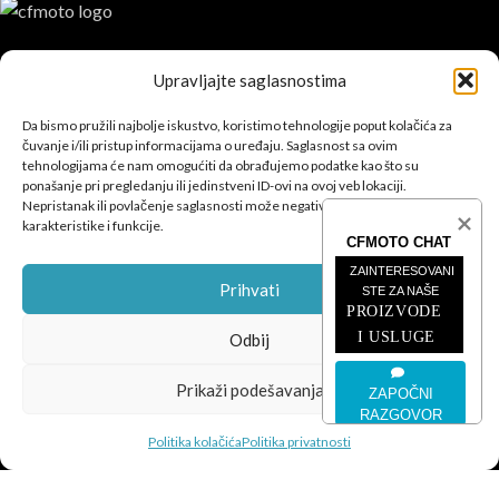
CFMOTO proizvodi dizajnirani su za one koji od vozila očekuju
Upravljajte saglasnostima
savršene performanse, pouzdanost i maksimalno uzbuđenje u
svakoj vožnji.
Da bismo pružili najbolje iskustvo, koristimo tehnologije poput kolačića za
čuvanje i/ili pristup informacijama o uređaju. Saglasnost sa ovim
tehnologijama će nam omogućiti da obrađujemo podatke kao što su
ponašanje pri pregledanju ili jedinstveni ID-ovi na ovoj veb lokaciji.
Nepristanak ili povlačenje saglasnosti može negativno uticati na određene
karakteristike i funkcije.
CFMOTO CHAT
POSLJEDNJE SA BLOGA
ZAINTERESOVANI 
Prihvati
STE ZA NAŠE
PROIZVODE 
ČETVEROTOČKAŠI
I USLUGE
Odbij
MOTOCIKLI
Prikaži podešavanja
ZAPOČNI
RAZGOVOR
INFORMACIJE
Politika kolačića
Politika privatnosti
CFMOTO
© 2026
SEO Team
.