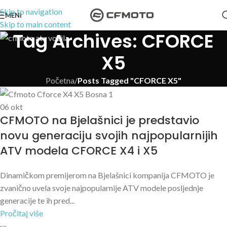
Skip to navigation
MENI
Skip to main content
Tag Archives: CFORCE
X5
Početna
/
Posts Tagged "CFORCE X5"
06
okt
CFMOTO na Bjelašnici je predstavio
novu generaciju svojih najpopularnijih
ATV modela CFORCE X4 i X5
Dinamičkom premijerom na Bjelašnici kompanija CFMOTO je
zvanično uvela svoje najpopularnije ATV modele posljednje
generacije te ih pred...
Pročitaj više