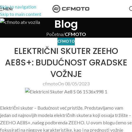
Skip to navigation
MENI
Skip to main content
Blog
Početna
/
CFMOTO
CFMOTO
ELEKTRIČNI SKUTER ZEEHO
AE8S+: BUDUĆNOST GRADSKE
VOŽNJE
cfmoto
On 08/05/2023
Električni skuter – Budućnost već pristiže. Predstavljamo vam
jedan od najnovijih modela električnih skutera koji osvaja tržište –
ZEEHO AE8S+, našeg podbrenda ZEEHO. U ovom blogu ćemo se
fokusirati na njegove karakteristike, kao i na prednosti vožnje