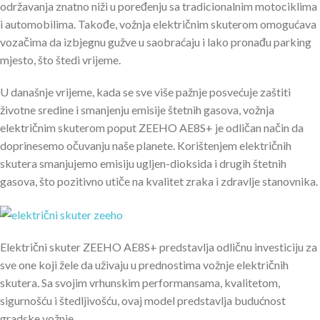
održavanja znatno niži u poređenju sa tradicionalnim motociklima
i automobilima. Takođe, vožnja električnim skuterom omogućava
vozačima da izbjegnu gužve u saobraćaju i lako pronađu parking
mjesto, što štedi vrijeme.
U današnje vrijeme, kada se sve više pažnje posvećuje zaštiti
životne sredine i smanjenju emisije štetnih gasova, vožnja
električnim skuterom poput ZEEHO AE8S+ je odličan način da
doprinesemo očuvanju naše planete. Korištenjem električnih
skutera smanjujemo emisiju ugljen-dioksida i drugih štetnih
gasova, što pozitivno utiče na kvalitet zraka i zdravlje stanovnika.
Električni skuter ZEEHO AE8S+ predstavlja odličnu investiciju za
sve one koji žele da uživaju u prednostima vožnje električnih
skutera. Sa svojim vrhunskim performansama, kvalitetom,
sigurnošću i štedljivošću, ovaj model predstavlja budućnost
gradske vožnje.