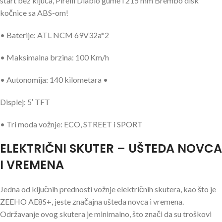
start bez ključa, Pirelli Diablo gume i 215 mm Brembo disk
kočnice sa ABS-om!
• Baterije: ATL NCM 69V32a*2
• Maksimalna brzina: 100 Km/h
• Autonomija: 140 kilometara •
Displej: 5′ TFT
• Tri moda vožnje: ECO, STREET i SPORT
ELEKTRIČNI SKUTER – UŠTEDA NOVCA
I VREMENA
Jedna od ključnih prednosti vožnje električnih skutera, kao što je
ZEEHO AE8S+, jeste značajna ušteda novca i vremena.
Održavanje ovog skutera je minimalno, što znači da su troškovi