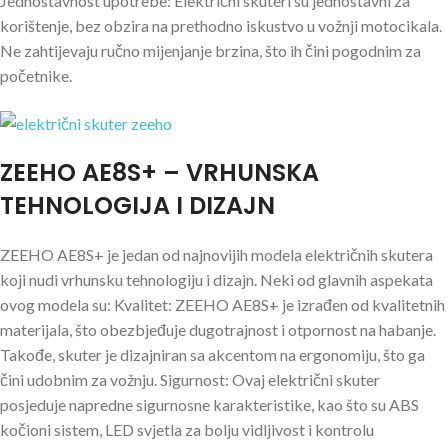
Jednostavnost upotrebe: Električni skuteri su jednostavni za
korištenje, bez obzira na prethodno iskustvo u vožnji motocikala.
Ne zahtijevaju ručno mijenjanje brzina, što ih čini pogodnim za
početnike.
ZEEHO AE8S+ – VRHUNSKA
TEHNOLOGIJA I DIZAJN
ZEEHO AE8S+ je jedan od najnovijih modela električnih skutera
koji nudi vrhunsku tehnologiju i dizajn. Neki od glavnih aspekata
ovog modela su: Kvalitet: ZEEHO AE8S+ je izrađen od kvalitetnih
materijala, što obezbjeđuje dugotrajnost i otpornost na habanje.
Takođe, skuter je dizajniran sa akcentom na ergonomiju, što ga
čini udobnim za vožnju. Sigurnost: Ovaj električni skuter
posjeduje napredne sigurnosne karakteristike, kao što su ABS
kočioni sistem, LED svjetla za bolju vidljivost i kontrolu