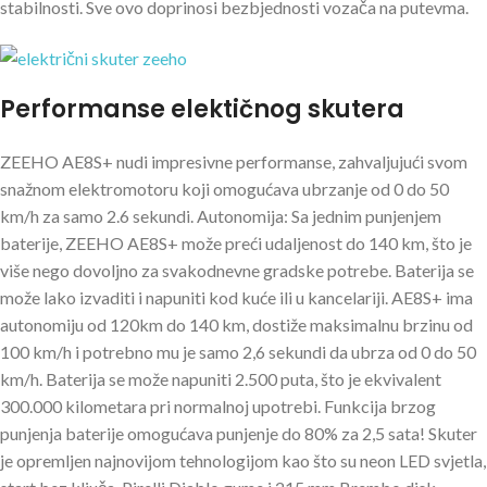
stabilnosti. Sve ovo doprinosi bezbjednosti vozača na putevma.
Performanse elektičnog skutera
ZEEHO AE8S+ nudi impresivne performanse, zahvaljujući svom
snažnom elektromotoru koji omogućava ubrzanje od 0 do 50
km/h za samo 2.6 sekundi. Autonomija: Sa jednim punjenjem
baterije, ZEEHO AE8S+ može preći udaljenost do 140 km, što je
više nego dovoljno za svakodnevne gradske potrebe. Baterija se
može lako izvaditi i napuniti kod kuće ili u kancelariji. AE8S+ ima
autonomiju od 120km do 140 km, dostiže maksimalnu brzinu od
100 km/h i potrebno mu je samo 2,6 sekundi da ubrza od 0 do 50
km/h. Baterija se može napuniti 2.500 puta, što je ekvivalent
300.000 kilometara pri normalnoj upotrebi. Funkcija brzog
punjenja baterije omogućava punjenje do 80% za 2,5 sata! Skuter
je opremljen najnovijom tehnologijom kao što su neon LED svjetla,