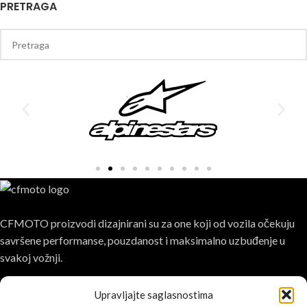
PRETRAGA
CFMOTO proizvodi dizajnirani su za one koji od vozila očekuju
savršene performanse, pouzdanost i maksimalno uzbuđenje u
svakoj vožnji.
Upravljajte saglasnostima