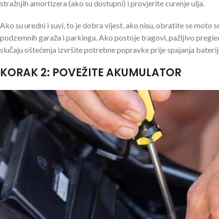
stražnjih amortizera (ako su dostupni) i provjerite curenje ulja.
Ako su uredni i suvi, to je dobra vijest, ako nisu, obratite se moto
podzemnih garaža i parkinga. Ako postoje tragovi, pažljivo pregleda
slučaju oštećenja izvršite potrebne popravke prije spajanja baterij
KORAK 2: POVEŽITE AKUMULATOR