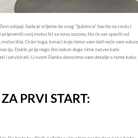
nčevi odsjaji. Sada je vrijeme da svog “ljubimca” bacite na cestu i
 pripremiti svoj motocikl za novu sezonu, što će vas spasiti od
eg motocikla. Osim toga, koraci koje ćemo vam dati neće vam oduze
rnaciju. Dakle, prije nego što nakon duge zime zazveckate
dati i servisirati. U ovom članku donosimo vam detalje o tome kako
ZA PRVI START:
kla. Da biste to učinili, počnite s vizualnim pregledom kako biste