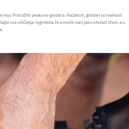
 servisu. Potražite znakove glodara. Nažalost, glodari su realnost
jte sva ožičenja. Izgrižena žica može vam jako otežati život, a u
e.