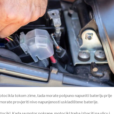
motocikla tokom zime, tada morate potpuno napuniti bateriju prije
orate provjeriti nivo napunjenosti uskladištene baterije.
otocikl. Kada se motor pokrene, motocikl treba izbaciti na ulicu i