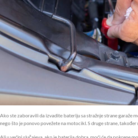
Ako ste zaboravili da izvadite bateriju sa stražnje strane garaže 
nego što je ponovo povežete na motocikl. S druge strane, također m
Ali u većini slučajeva, ako je baterija dobra, moći će da pokrene m