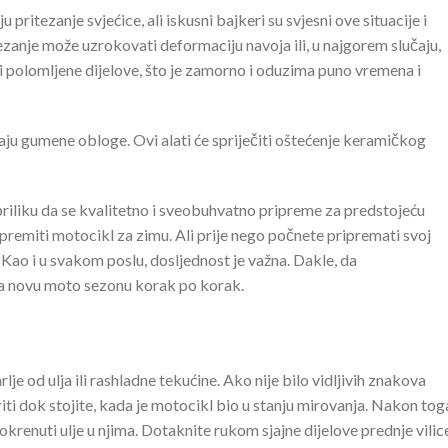
ritezanje svjećice, ali iskusni bajkeri su svjesni ove situacije i
anje može uzrokovati deformaciju navoja ili, u najgorem slučaju,
ti polomljene dijelove, što je zamorno i oduzima puno vremena i
maju gumene obloge. Ovi alati će spriječiti oštećenje keramičkog
priliku da se kvalitetno i sveobuhvatno pripreme za predstojeću
ipremiti motocikl za zimu. Ali prije nego počnete pripremati svoj
 Kao i u svakom poslu, dosljednost je važna. Dakle, da
a novu moto sezonu korak po korak.
je od ulja ili rashladne tekućine. Ako nije bilo vidljivih znakova
iti dok stojite, kada je motocikl bio u stanju mirovanja. Nakon tog
okrenuti ulje u njima. Dotaknite rukom sjajne dijelove prednje vilice