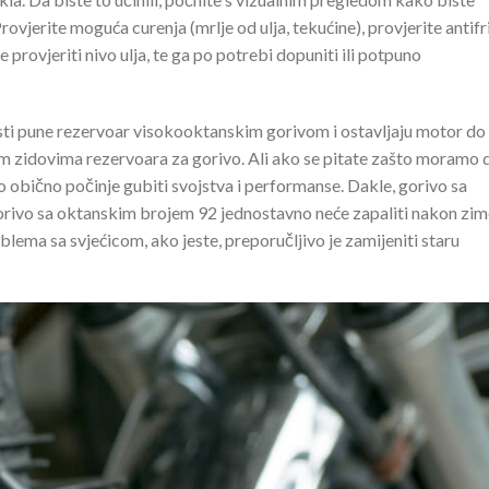
vjerite moguća curenja (mrlje od ulja, tekućine), provjerite antifr
rovjeriti nivo ulja, te ga po potrebi dopuniti ili potpuno
isti pune rezervoar visokooktanskim gorivom i ostavljaju motor do
m zidovima rezervoara za gorivo. Ali ako se pitate zašto moramo 
o obično počinje gubiti svojstva i performanse. Dakle, gorivo sa
orivo sa oktanskim brojem 92 jednostavno neće zapaliti nakon zim
oblema sa svjećicom, ako jeste, preporučljivo je zamijeniti staru