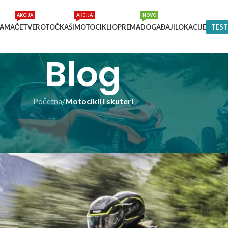
AKCIJA
AKCIJA
NOVO
NAMA
ČETVEROTOČKAŠI
MOTOCIKLI
OPREMA
DOGAĐAJI
LOKACIJE
TEST
Blog
Početna
/
Motocikli i skuteri
I I SKUTERI
 za novu moto sezonu 2022
o
On 23/02/2022