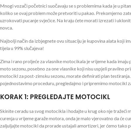
Mnogi vozači početnici suočavaju se s problemima kada je u pitanju p
koliko se ovaj problem može pretvoriti u pakao. Prekomjerno zatez
uzrokovati pucanje svjećice. Na kraju ćete morati izrezati i ukloni
novca.
Najbolji način da izbjegnete ovu situaciju je kupovina alata koji i
tijela u 99% slučajeva!
Zima i rano proljeće za vlasnike motocikala je vrijeme kada imaju 
moto sezonu, posebno za one vlasnike koji nisu uspjeli pravilno pr
motocikl za post-zimsku sezonu, morate definirati plan testiranja.
pojednostavimo proceduru, pregledajmo i pripremimo motocikl z
KORAK 1: PREGLEDAJTE MOTOCIKL
Skinite ceradu sa svog motocikla i hodajte u krug oko nje tražeći mrl
curenja u vrijeme garaže motora, onda je malo vjerovatno da će cur
zaljuljajte motocikl da prorade ustajali amortizeri, jer ćemo tako p