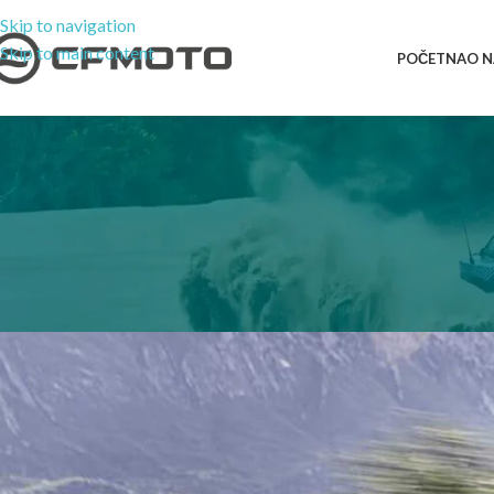
Skip to navigation
Skip to main content
POČETNA
O 
MOTOCIKL
Pripremite svoj motocikl
Objavio
cfmot