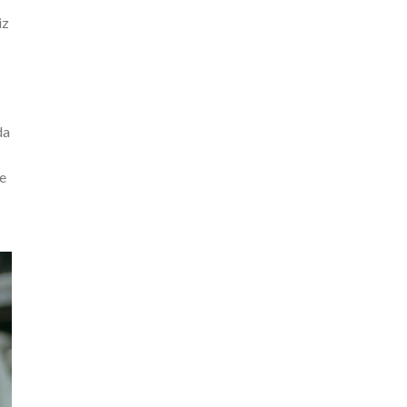
iz
da
e