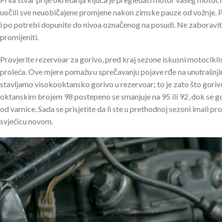
uočili sve neuobičajene promjene nakon zimske pauze od vožnje. Pro
i po potrebi dopunite do nivoa označenog na posudi. Ne zaboravite p
promijeniti.
Provjerite rezervoar za gorivo, pred kraj sezone iskusni motocikl
proleća. Ove mjere pomažu u sprečavanju pojave rđe na unutrašnji
stavljamo visokooktansko gorivo u rezervoar; to je zato što goriv
oktanskim brojem 98 postepeno se smanjuje na 95 ili 92, dok se g
od varnice. Sada se prisjetite da li ste u prethodnoj sezoni imali pr
svjećicu novom.