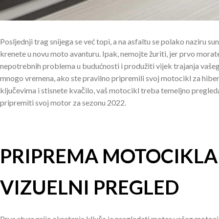
Posljednji trag snijega se već topi, a na asfaltu se polako naziru su
krenete u novu moto avanturu. Ipak, nemojte žuriti, jer prvo morate
nepotrebnih problema u budućnosti i produžiti vijek trajanja vaš
mnogo vremena, ako ste pravilno pripremili svoj motocikl za hibe
ključevima i stisnete kvačilo, vaš motocikl treba temeljno pregle
pripremiti svoj motor za sezonu 2022.
PRIPREMA MOTOCIKLA 
VIZUELNI PREGLED
Prva stvar prije okretanja ključa je pregledati motor vašeg motoci