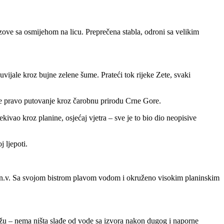
ove sa osmijehom na licu. Preprečena stabla, odroni sa velikim
vijale kroz bujne zelene šume. Prateći tok rijeke Zete, svaki
 je pravo putovanje kroz čarobnu prirodu Crne Gore.
ivao kroz planine, osjećaj vjetra – sve je to bio dio neopisive
 ljepoti.
 m.n.v. Sa svojom bistrom plavom vodom i okruženo visokim planinskim
ažu – nema ništa slađe od vode sa izvora nakon dugog i naporne