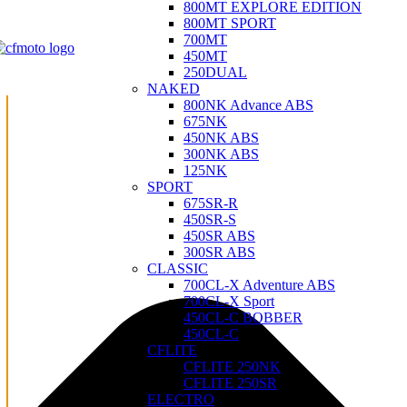
800MT EXPLORE EDITION
Upravljajte saglasnostima
800MT SPORT
700MT
450MT
250DUAL
NAKED
800NK Advance ABS
675NK
450NK ABS
300NK ABS
125NK
SPORT
675SR-R
450SR-S
450SR ABS
300SR ABS
CLASSIC
700CL-X Adventure ABS
700CL-X Sport
450CL-C BOBBER
450CL-C
CFLITE
CFLITE 250NK
CFLITE 250SR
ELECTRO