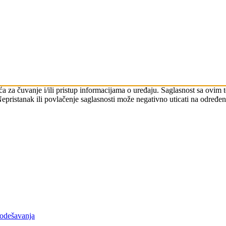
ića za čuvanje i/ili pristup informacijama o uređaju. Saglasnost sa ov
Nepristanak ili povlačenje saglasnosti može negativno uticati na određene
podešavanja