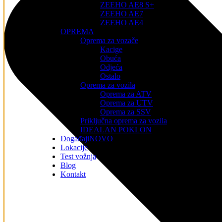
ZEEHO AE8 S+
ZEEHO AE7
ZEEHO AE4
OPREMA
Oprema za vozače
Kacige
Obuća
Odjeća
Ostalo
Oprema za vozila
Oprema za ATV
Oprema za UTV
Oprema za SSV
Priključna oprema za vozila
IDEALAN POKLON
Događaji
NOVO
Lokacije
Test vožnja
Blog
Kontakt