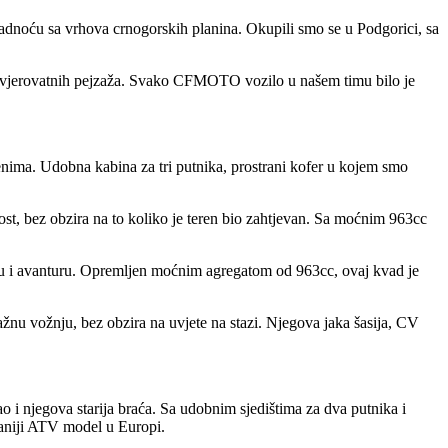
hladnoću sa vrhova crnogorskih planina. Okupili smo se u Podgorici, sa
nevjerovatnih pejzaža. Svako CFMOTO vozilo u našem timu bilo je
enima. Udobna kabina za tri putnika, prostrani kofer u kojem smo
t, bez obzira na to koliko je teren bio zahtjevan. Sa moćnim 963cc
žnju i avanturu. Opremljen moćnim agregatom od 963cc, ovaj kvad je
nu vožnju, bez obzira na uvjete na stazi. Njegova jaka šasija, CV
 i njegova starija braća. Sa udobnim sjedištima za dva putnika i
vaniji ATV model u Europi.