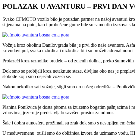
POLAZAK U AVANTURU – PRVI DAN 
Svako CFMOTO vozilo bilo je pouzdan partner na našoj avanturi kroz 
stijenama na putu, kao i probušene gume bile su samo dio izazova s k
Vožnja kroz okolinu Danilovgrada bila je prvi dio naše avanture. Asfal
krivudavi put, svaka uzbrdica i nizbrdica bili su prožeti adrenalinom 
Prolazeći kroz raznolike predele – od zelenih dolina, preko šumovitih
Dok smo se probijali kroz netaknute staze, divljina oko nas je preplav
slobode koju smo osjećali vozeći se.
Nakon nekoliko sati vožnje, stigli smo do našeg odredišta – Ponikvičko
Planina Ponikvica je dosta pitoma sa izuzetno bogatim pašnjacima i 
vrhovima, jezero je predstavljalo savršen prostor za odmor.
Šale i dobra atmosfera prožimali su zrak dok smo s nestrpljenjem čekal
U međuvremenu, otišli smo do obližnjeg izvora da uzimamo vodu. Hladn