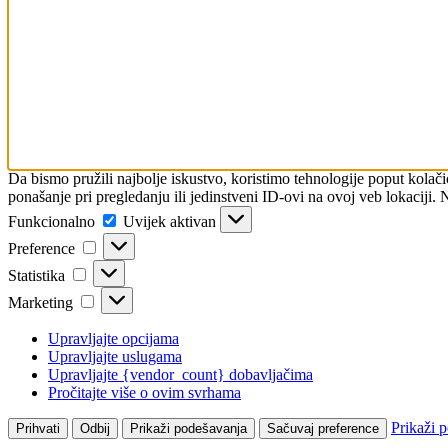
Da bismo pružili najbolje iskustvo, koristimo tehnologije poput kolač
ponašanje pri pregledanju ili jedinstveni ID-ovi na ovoj veb lokaciji. 
Funkcionalno
Funkcionalno
Uvijek aktivan
Preference
Preference
Statistika
Statistika
Marketing
Marketing
Upravljajte opcijama
Upravljajte uslugama
Upravljajte {vendor_count} dobavljačima
Pročitajte više o ovim svrhama
Prikaži 
Prihvati
Odbij
Prikaži podešavanja
Sačuvaj preference