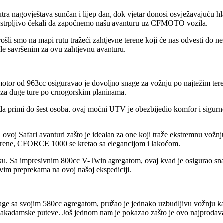
jutra nagovještava sunčan i lijep dan, dok vjetar donosi osvježavajuću 
 nestrpljivo čekali da započnemo našu avanturu uz CFMOTO vozila.
i smo na mapi rutu tražeći zahtjevne terene koji će nas odvesti do 
nile savršenim za ovu zahtjevnu avanturu.
motor od 963cc osiguravao je dovoljno snage za vožnju po najtežim ter
m za duge ture po crnogorskim planinama.
 primi do šest osoba, ovaj moćni UTV je obezbijedio komfor i sigurnos
na ovoj Safari avanturi zašto je idealan za one koji traže ekstremnu vo
 terene, CFORCE 1000 se kretao sa elegancijom i lakoćom.
ku. Sa impresivnim 800cc V-Twin agregatom, ovaj kvad je osigurao snaž
vim preprekama na ovoj našoj ekspediciji.
age sa svojim 580cc agregatom, pružao je jednako uzbudljivu vožnju kao
a makadamske puteve. Još jednom nam je pokazao zašto je ovo najproda