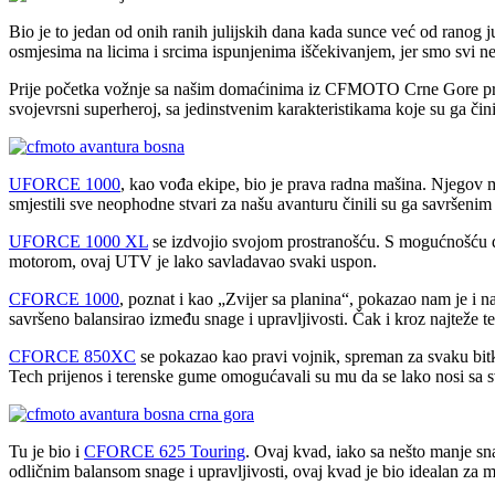
Bio je to jedan od onih ranih julijskih dana kada sunce već od ranog 
osmjesima na licima i srcima ispunjenima iščekivanjem, jer smo svi
Prije početka vožnje sa našim domaćinima iz CFMOTO Crne Gore prošl
svojevrsni superheroj, sa jedinstvenim karakteristikama koje su ga či
UFORCE 1000
, kao vođa ekipe, bio je prava radna mašina. Njegov 
smjestili sve neophodne stvari za našu avanturu činili su ga savršeni
UFORCE 1000 XL
se izdvojio svojom prostranošću. S mogućnošću da
motorom, ovaj UTV je lako savladavao svaki uspon.
CFORCE 1000
, poznat i kao „Zvijer sa planina“, pokazao nam je i 
savršeno balansirao između snage i upravljivosti. Čak i kroz najteže
CFORCE 850XC
se pokazao kao pravi vojnik, spreman za svaku bit
Tech prijenos i terenske gume omogućavali su mu da se lako nosi sa s
Tu je bio i
CFORCE 625 Touring
. Ovaj kvad, iako sa nešto manje sn
odličnim balansom snage i upravljivosti, ovaj kvad je bio idealan z