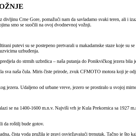
VOŽNJE
divljinu Crne Gore, pomažući nam da savladamo svaki teren, ali i izaz
ojima smo se suočili na ovoj dvodnevnoj vožnji.
tirani putevi su se postepeno pretvarali u makadamske staze koje su se u
i uzvicima uzbuđenja.
 predjela do strmih uzbrdica – naša putanja do Ponikvičkog jezera bila
ila sva naša čula. Miris čiste prirode, zvuk CFMOTO motora koji je odjek
g jezera. Udaljeno od urbane vreve, jezero se prostiralo u svojoj mirnoj
nalazi se na 1400-1600 m.n.v. Najviši vrh je Kula Prekornica sa 1927
i da roštilj bude gotov.
a, čista voda pružila je pravi osvježavajući trenutak. Tačno je što k