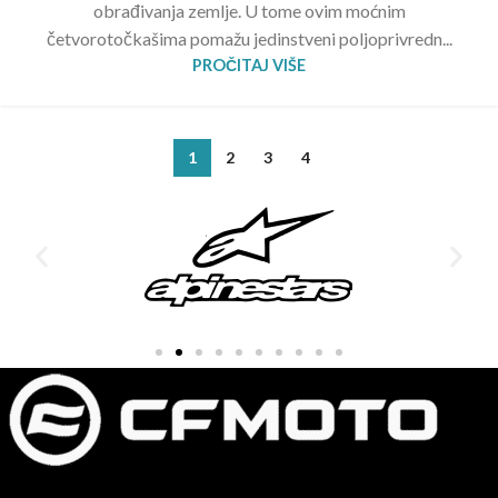
obrađivanja zemlje. U tome ovim moćnim
četvorotočkašima pomažu jedinstveni poljoprivredn...
PROČITAJ VIŠE
1
2
3
4