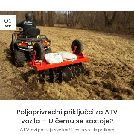
01
SEP
Poljoprivredni priključci za ATV
vozila – U čemu se sastoje?
ATV-ovi postaju sve korišćenija vozila prilkom