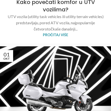
Kako povećati komfor u UTV
vozilima?
UTV vozila (utility task vehicles ili utility terrain vehicles)
predstavljaju, pored ATV vozila, najpopularnije
četvorotočkaše današnji...
PROČITAJ VIŠE
01
OKT