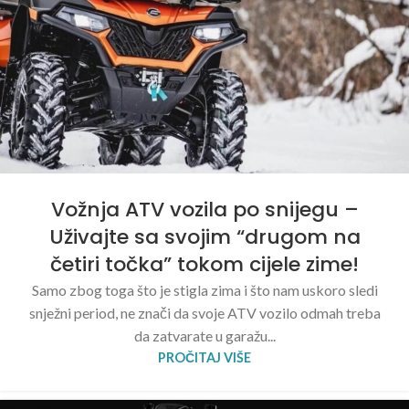
Vožnja ATV vozila po snijegu –
Uživajte sa svojim “drugom na
četiri točka” tokom cijele zime!
Samo zbog toga što je stigla zima i što nam uskoro sledi
snježni period, ne znači da svoje ATV vozilo odmah treba
da zatvarate u garažu...
PROČITAJ VIŠE