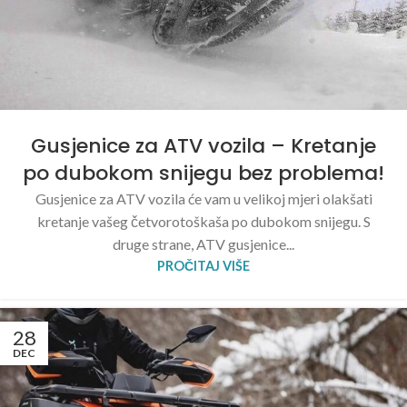
Gusjenice za ATV vozila – Kretanje
po dubokom snijegu bez problema!
Gusjenice za ATV vozila će vam u velikoj mjeri olakšati
kretanje vašeg četvorotoškaša po dubokom snijegu. S
druge strane, ATV gusjenice...
PROČITAJ VIŠE
28
DEC