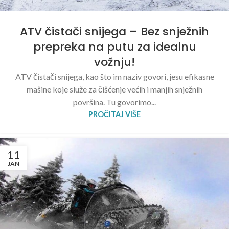
ATV čistači snijega – Bez snježnih
prepreka na putu za idealnu
vožnju!
ATV čistači snijega, kao što im naziv govori, jesu efikasne
mašine koje služe za čišćenje većih i manjih snježnih
površina. Tu govorimo...
PROČITAJ VIŠE
11
JAN