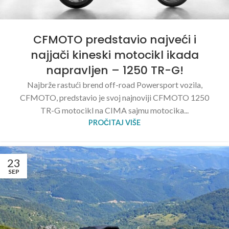
CFMOTO predstavio najveći i
najjači kineski motocikl ikada
napravljen – 1250 TR-G!
Najbrže rastući brend off-road Powersport vozila,
CFMOTO, predstavio je svoj najnoviji CFMOTO 1250
TR-G motocikl na CIMA sajmu motocika...
PROČITAJ VIŠE
23
SEP