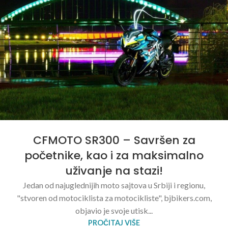
CFMOTO SR300 – Savršen za
početnike, kao i za maksimalno
uživanje na stazi!
Jedan od najuglednijih moto sajtova u Srbiji i regionu,
"stvoren od motociklista za motocikliste", bjbikers.com,
objavio je svoje utisk...
PROČITAJ VIŠE