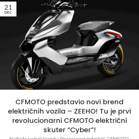
21
DEC
CFMOTO predstavio novi brend
električnih vozila – ZEEHO! Tu je prvi
revolucionarni CFMOTO električni
skuter “Cyber”!
Najbrže rastući brend u Powersport industriji, CFMOTO,