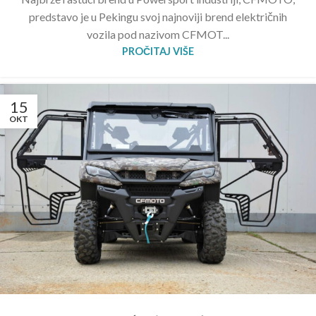
predstavo je u Pekingu svoj najnoviji brend električnih
vozila pod nazivom CFMOT...
PROČITAJ VIŠE
15
OKT