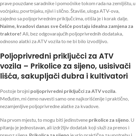
prave pouzdane saradnike i pomoćnike tokom rada na zemljištu, u
voćnjaku, povrtnjaku, njivi i slično. Štaviše, uloga ATV-ova,
zajedno sa poljoprivrednim priključcima, otišla je i korak dalje.
Naime, kvadovi danas sve češće postaju idealna zamjena za
traktore!
Ali, bez odgovarajućih poljoprivrednih dodataka,
odnosno alatki za ATV vozila to ne bi bilo izvodljivo.
Poljoprivredni priključci za ATV
vozila – Prikolice za sijeno, usisivači
lišća, sakupljači đubra i kultivatori
Postoje brojni
poljoprivredni priključci za ATV vozila
.
Međutim, mi ćemo navesti samo one najkorišćenije i praktično,
nezamjenljive poljoprivredne alatke za kvadove.
Na prvom mjestu, to mogu biti jedinstvene
prikolice za sijeno
. U
pitanju je jednostavan, ali izdržljiv dodatak koji služi za prenos i
prevoz sijena.
Prikolica za sijeno
je vrlo praktična za upotrebu i