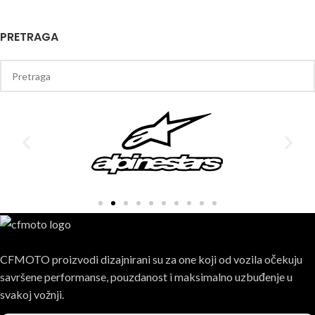
PRETRAGA
CFMOTO proizvodi dizajnirani su za one koji od vozila očekuju
savršene performanse, pouzdanost i maksimalno uzbuđenje u
svakoj vožnji.