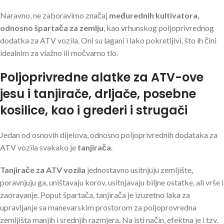
Naravno, ne zaboravimo značaj
međurednih kultivatora,
odnosno špartača za zemlju
, kao vrhunskog poljoprivrednog
dodatka za ATV vozila. Oni su lagani i lako pokretljivi, što ih čini
idealnim za vlažno ili močvarno tlo.
Poljoprivredne alatke za ATV-ove
jesu i tanjirače, drljače, posebne
kosilice, kao i grederi i strugači
Jedan od osnovih dijelova, odnosno poljoprivrednih dodataka za
ATV vozila svakako je
tanjirača
.
Tanjirače za ATV vozila
jednostavno usitnjuju zemljište,
poravnjuju ga, uništavaju korov, usitnjavaju biljne ostatke, ali vrše i
zaoravanje. Poput špartača, tanjirača je izuzetno laka za
upravljanje sa manevarskim prostorom za poljoprovredna
zemljišta manjih i srednjih razmjera. Na isti način, efektna je i tzv.