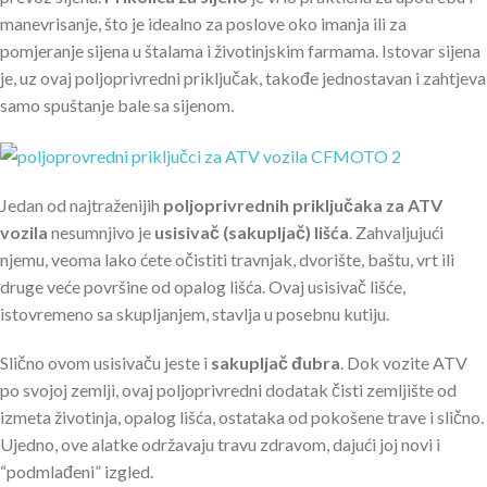
manevrisanje, što je idealno za poslove oko imanja ili za
pomjeranje sijena u štalama i životinjskim farmama. Istovar sijena
je, uz ovaj poljoprivredni priključak, takođe jednostavan i zahtjeva
samo spuštanje bale sa sijenom.
Jedan od najtraženijih
poljoprivrednih priključaka za ATV
vozila
nesumnjivo je
usisivač (sakupljač) lišća
. Zahvaljujući
njemu, veoma lako ćete očistiti travnjak, dvorište, baštu, vrt ili
druge veće površine od opalog lišća. Ovaj usisivač lišće,
istovremeno sa skupljanjem, stavlja u posebnu kutiju.
Slično ovom usisivaču jeste i
sakupljač đubra
. Dok vozite ATV
po svojoj zemlji, ovaj poljoprivredni dodatak čisti zemljište od
izmeta životinja, opalog lišća, ostataka od pokošene trave i slično.
Ujedno, ove alatke održavaju travu zdravom, dajući joj novi i
“podmlađeni” izgled.