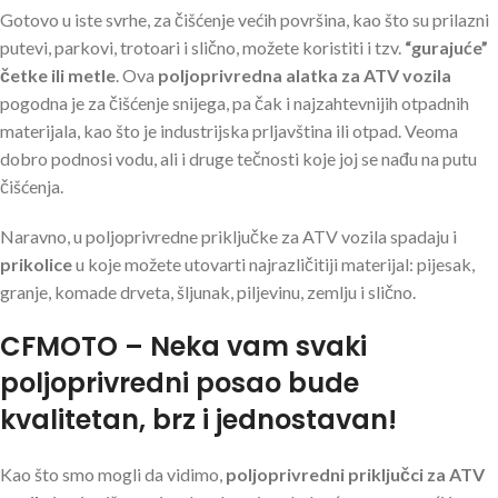
Gotovo u iste svrhe, za čišćenje većih površina, kao što su prilazni
putevi, parkovi, trotoari i slično, možete koristiti i tzv.
“gurajuće”
četke ili metle
. Ova
poljoprivredna alatka za ATV vozila
pogodna je za čišćenje snijega, pa čak i najzahtevnijih otpadnih
materijala, kao što je industrijska prljavština ili otpad. Veoma
dobro podnosi vodu, ali i druge tečnosti koje joj se nađu na putu
čišćenja.
Naravno, u poljoprivredne priključke za ATV vozila spadaju i
prikolice
u koje možete utovarti najrazličitiji materijal: pijesak,
granje, komade drveta, šljunak, piljevinu, zemlju i slično.
CFMOTO – Neka vam svaki
poljoprivredni posao bude
kvalitetan, brz i jednostavan!
Kao što smo mogli da vidimo,
poljoprivredni priključci za ATV