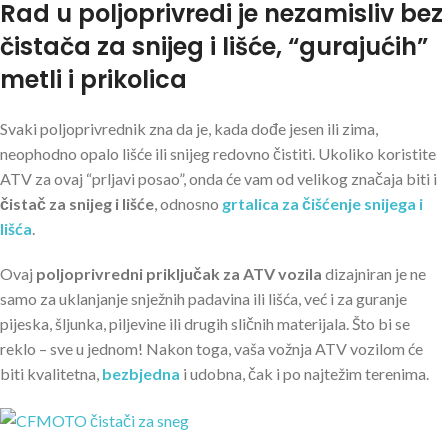
Rad u poljoprivredi je nezamisliv bez
čistača za snijeg i lišće, “gurajućih”
metli i prikolica
Svaki poljoprivrednik zna da je, kada dođe jesen ili zima,
neophodno opalo lišće ili snijeg redovno čistiti. Ukoliko koristite
ATV za ovaj “prljavi posao”, onda će vam od velikog značaja biti i
čistač za snijeg i lišće
, odnosno
grtalica za čišćenje snijega i
lišća
.
Ovaj
poljoprivredni priključak za ATV vozila
dizajniran je ne
samo za uklanjanje snježnih padavina ili lišća, već i za guranje
pijeska, šljunka, piljevine ili drugih sličnih materijala. Što bi se
reklo – sve u jednom! Nakon toga, vaša vožnja ATV vozilom će
biti kvalitetna,
bezbjedna
i udobna, čak i po najtežim terenima.