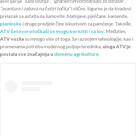
asocijacija
“luda vožnja”
,
“igračke četvorotočkaši za odrasle”
,
“avantura i zabava na četiri točka”
i slično. Sigurno je da kvadovi
prelazak sa asfalta na šumovite, blatnjave, pješčane, kamenite,
planinske
i druge predjele čine iskustvom za pamćenje. Takođe,
ATV četovorotočkaši se mogu koristiti i za lov
. Međutim,
ATV vozila
su mnogo više of toga. Sa razvojem tehnologije, kao i
promenama potreba modernog poljoprivrednika,
uloga ATV je
postala sve značajnija u
domenu agrikulture
.