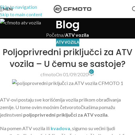
Skip to navigation
MENI
Skip to main content
Blog
Početna
/
ATV vozila
ATV VOZILA
Poljoprivredni priključci za ATV
vozila – U čemu se sastoje?
0
cfmoto
On 01/09/2020
ATV-ovi postaju sve korišćenija vozila prilkom obrađivanja
zemlje. U tome ovim moćnim četvorotočkašima pomažu
jedinstveni
poljoprivredni priključci za ATV vozila
.
Na pomen ATV vozila ili
kvadova
, sigurno su većini ljudi