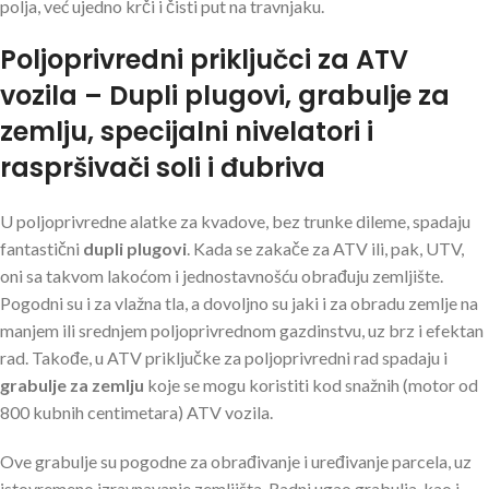
polja, već ujedno krči i čisti put na travnjaku.
Poljoprivredni priključci za ATV
vozila – Dupli plugovi, grabulje za
zemlju, specijalni nivelatori i
raspršivači soli i đubriva
U poljoprivredne alatke za kvadove, bez trunke dileme, spadaju
fantastični
dupli plugovi
. Kada se zakače za ATV ili, pak, UTV,
oni sa takvom lakoćom i jednostavnošću obrađuju zemljište.
Pogodni su i za vlažna tla, a dovoljno su jaki i za obradu zemlje na
manjem ili srednjem poljoprivrednom gazdinstvu, uz brz i efektan
rad. Takođe, u ATV priključke za poljoprivredni rad spadaju i
grabulje za zemlju
koje se mogu koristiti kod snažnih (motor od
800 kubnih centimetara) ATV vozila.
Ove grabulje su pogodne za obrađivanje i uređivanje parcela, uz
istovremeno izravnavanje zemljišta. Radni ugao grabulja, kao i