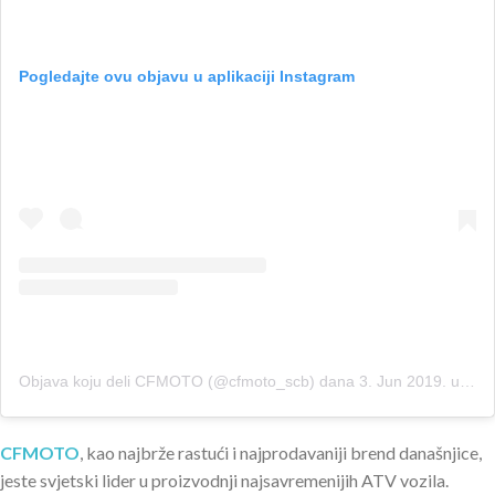
Pogledajte ovu objavu u aplikaciji Instagram
Objava koju deli CFMOTO (@cfmoto_scb)
dana
3. Jun 2019. u 11:10 PDT
CFMOTO
, kao najbrže rastući i najprodavaniji brend današnjice,
jeste svjetski lider u proizvodnji najsavremenijih ATV vozila.