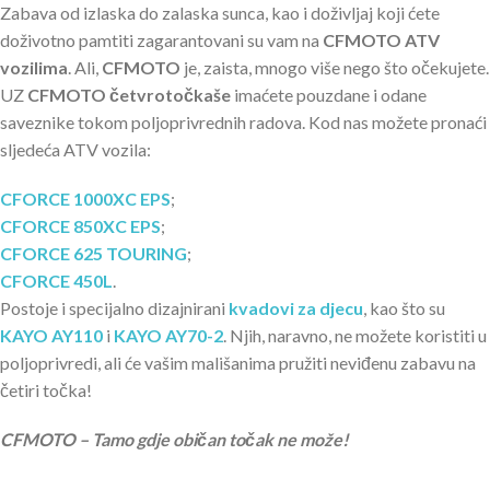
Zabava od izlaska do zalaska sunca, kao i doživljaj koji ćete
doživotno pamtiti zagarantovani su vam na
CFMOTO ATV
vozilima
. Ali,
CFMOTO
je, zaista, mnogo više nego što očekujete.
UZ
CFMOTO četvrotočkaše
imaćete pouzdane i odane
saveznike tokom poljoprivrednih radova. Kod nas možete pronaći
sljedeća ATV vozila:
CFORCE 1000XC EPS
;
CFORCE 850XC EPS
;
CFORCE 625 TOURING
;
CFORCE 450L
.
Postoje i specijalno dizajnirani
kvadovi za djecu
, kao što su
KAYO AY110
i
KAYO AY70-2
. Njih, naravno, ne možete koristiti u
poljoprivredi, ali će vašim mališanima pružiti neviđenu zabavu na
četiri točka!
CFMOTO – Tamo gdje običan točak ne može!