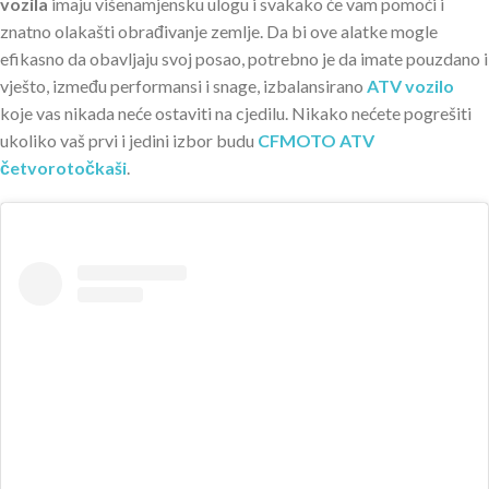
vozila
imaju višenamjensku ulogu i svakako će vam pomoći i
znatno olakašti obrađivanje zemlje. Da bi ove alatke mogle
efikasno da obavljaju svoj posao, potrebno je da imate pouzdano i
vješto, između performansi i snage, izbalansirano
ATV vozilo
koje vas nikada neće ostaviti na cjedilu. Nikako nećete pogrešiti
ukoliko vaš prvi i jedini izbor budu
CFMOTO ATV
četvorotočkaši
.