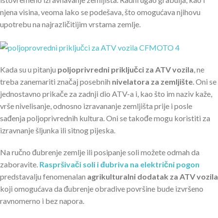
njena visina, veoma lako se podešava, što omogućava njihovu
upotrebu na najrazličitijim vrstama zemlje.
Kada su u pitanju
poljoprivredni priključci za ATV vozila
, ne
treba zanemariti značaj posebnih
nivelatora za zemljište
. Oni se
jednostavno prikače za zadnji dio ATV-a i, kao što im naziv kaže,
vrše nivelisanje, odnosno izravananje zemljišta prije i posle
sađenja poljoprivrednih kultura. Oni se takođe mogu koristiti za
izravnanje šljunka ili sitnog pijeska.
Na ručno đubrenje zemlje ili posipanje soli možete odmah da
zaboravite.
Raspršivači soli i đubriva na električni pogon
predstavalju fenomenalan
agrikulturalni dodatak za ATV vozila
koji omogućava da đubrenje obradive površine bude izvršeno
ravnomerno i bez napora.