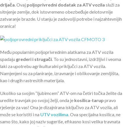
drljača
. Ovaj
poljoprivredni dodatak za ATV vozila
služi za
sitnjenje zemlje, dok istovremeno obezbeđuje delotovrnije
zatvaranje brazde. U stanju je zadovolji potrebe i najzahtevnijih
oranica!
Među popularnim poljoprivrednim alatkama za ATV vozila
spadaju
grederi i strugači
. To su jednostavni, izdržljivi i veoma
laki za upotrebu agrikulturalni priključci za ATV vozila.
Namjenjeni su za planiranje, izravnanje i oblikovanje zemljišta,
kao i drugih rastresitih materijala.
Ukoliko sa svojim “ljubimcem” ATV-om na četiri točka želite da
uredite travnjak po svojoj želji, onda je
kosilica-tarup
pravo
rješenje za vas! Ona je dizajnirana isključivo za ATV vozila, ali
može se koristiti i na
UTV vozilima
. Ova specijalna kosilica, ne
samo što, kako joj naziv sugeriše, efikasno kosi velika travnata