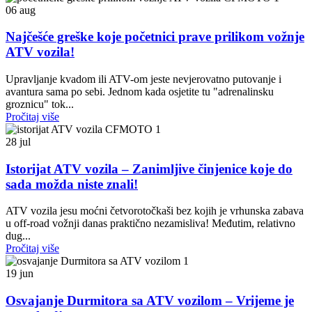
06
aug
Najčešće greške koje početnici prave prilikom vožnje
ATV vozila!
Upravljanje kvadom ili ATV-om jeste nevjerovatno putovanje i
avantura sama po sebi. Jednom kada osjetite tu "adrenalinsku
groznicu" tok...
Pročitaj više
28
jul
Istorijat ATV vozila – Zanimljive činjenice koje do
sada možda niste znali!
ATV vozila jesu moćni četvorotočkaši bez kojih je vrhunska zabava
u off-road vožnji danas praktično nezamisliva! Međutim, relativno
dug...
Pročitaj više
19
jun
Osvajanje Durmitora sa ATV vozilom – Vrijeme je