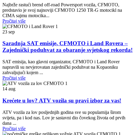
Najbrže rastući brend off-road Powersport vozila, CFMOTO,
predstavio je svoj najnoviji CFMOTO 1250 TR-G motocikl na
CIMA sajmu motocika...
Pročitaj više
23
sep
Saradnja SAT emisije, CFMOTO i Land Rovera –
Zajednički poduhvat za obaranje svjetskog rekorda!
SAT emisija, kao glavni organizator, CFMOTO i Land Rover
napravili su nevjerovatan zajednički poduhvat na Kopaoniku
zahvaljujući kojem ...
Pročitaj više
14
aug
Krećete u lov? ATV vozila su pravi izbor za vas!
ATV vozila za lov posljednjih godina sve su popularnija širom
svijeta, pa i kod nas. Lov je sastavni dio čovekog života od prvih
dana ...
Pročitaj više