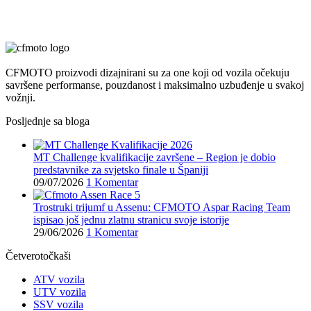
CFMOTO proizvodi dizajnirani su za one koji od vozila očekuju
savršene performanse, pouzdanost i maksimalno uzbuđenje u svakoj
vožnji.
Posljednje sa bloga
MT Challenge kvalifikacije završene – Region je dobio
predstavnike za svjetsko finale u Španiji
09/07/2026
1 Komentar
Trostruki trijumf u Assenu: CFMOTO Aspar Racing Team
ispisao još jednu zlatnu stranicu svoje istorije
29/06/2026
1 Komentar
Četverotočkaši
ATV vozila
UTV vozila
SSV vozila