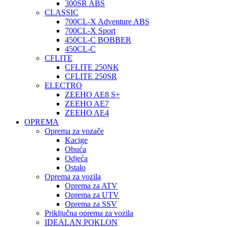
300SR ABS
CLASSIC
700CL-X Adventure ABS
700CL-X Sport
450CL-C BOBBER
450CL-C
CFLITE
CFLITE 250NK
CFLITE 250SR
ELECTRO
ZEEHO AE8 S+
ZEEHO AE7
ZEEHO AE4
OPREMA
Oprema za vozače
Kacige
Obuća
Odjeća
Ostalo
Oprema za vozila
Oprema za ATV
Oprema za UTV
Oprema za SSV
Priključna oprema za vozila
IDEALAN POKLON