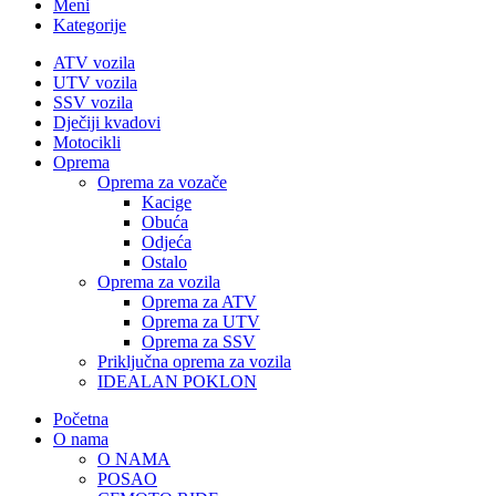
Meni
Kategorije
ATV vozila
UTV vozila
SSV vozila
Dječiji kvadovi
Motocikli
Oprema
Oprema za vozače
Kacige
Obuća
Odjeća
Ostalo
Oprema za vozila
Oprema za ATV
Oprema za UTV
Oprema za SSV
Priključna oprema za vozila
IDEALAN POKLON
Početna
O nama
O NAMA
POSAO