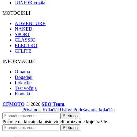
JUNIOR vozila
MOTOCIKLI
ADVENTURE
NAKED
SPORT
CLASSIC
ELECTRO
CFLITE
INFORMACIJE
O nama
Događaji
Lokacije
Test vožnja
Kontakt
CFMOTO
© 2026
SEO Team
.
Privatnost
|
Kolačići
|
Uslovi
|
Podešavanja kolačića
Pretraga
Počnite da kucate da biste videli proizvode koje tražite.
Pretraga