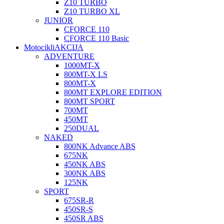
Z10 TURBO
Z10 TURBO XL
JUNIOR
CFORCE 110
CFORCE 110 Basic
Motocikli
AKCIJA
ADVENTURE
1000MT-X
800MT-X LS
800MT-X
800MT EXPLORE EDITION
800MT SPORT
700MT
450MT
250DUAL
NAKED
800NK Advance ABS
675NK
450NK ABS
300NK ABS
125NK
SPORT
675SR-R
450SR-S
450SR ABS