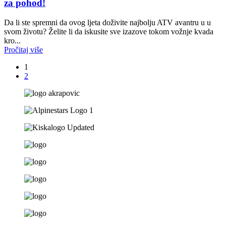
za pohod!
Da li ste spremni da ovog ljeta doživite najbolju ATV avantru u u
svom životu? Želite li da iskusite sve izazove tokom vožnje kvada
kro...
Pročitaj više
1
2