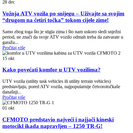
28
dec
Vožnja ATV vozila po snijegu – Uživajte sa svojim
“drugom na četiri točka” tokom cijele zime!
Samo zbog toga što je stigla zima i što nam uskoro sledi snježni
period, ne znači da svoje ATV vozilo odmah treba da zatvarate u
garažu...
Pročitaj više
15
okt
Kako povećati komfor u UTV vozilima?
UTV vozila (utility task vehicles ili utility terrain vehicles)
predstavljaju, pored ATV vozila, najpopularnije četvorotočkaše
današnji...
Pročitaj više
01
okt
CFMOTO predstavio najveći i najjači kineski
motocikl ikada napravljen – 1250 TR-G!