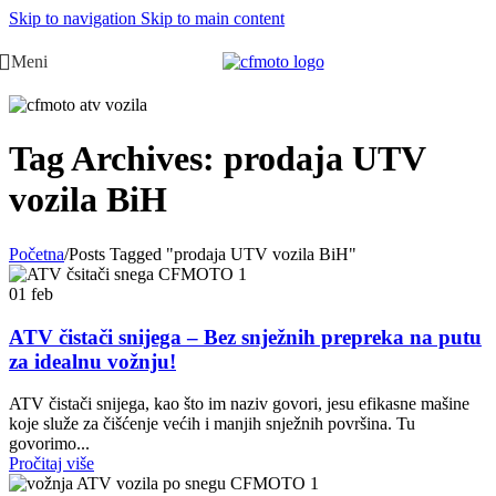
Skip to navigation
Skip to main content
Meni
Tag Archives: prodaja UTV
vozila BiH
Početna
/
Posts Tagged "prodaja UTV vozila BiH"
01
feb
ATV čistači snijega – Bez snježnih prepreka na putu
za idealnu vožnju!
ATV čistači snijega, kao što im naziv govori, jesu efikasne mašine
koje služe za čišćenje većih i manjih snježnih površina. Tu
govorimo...
Pročitaj više