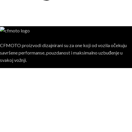
CFMOTO proizvodi dizajnirani su za one koji od vozila očekuju
savršene performanse, pouzdanost i maksimalno uzbuđenje u
svakoj vožnji.
Posljednje sa bloga
MT Challenge kvalifikacije završene – Region je dobio
predstavnike za svjetsko finale u Španiji
09/07/2026
1 Komentar
Trostruki trijumf u Assenu: CFMOTO Aspar Racing Team