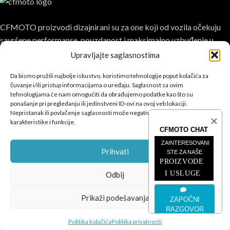
CFMOTO proizvodi dizajnirani su za one koji od vozila očekuju
savršene performanse, pouzdanost i maksimalno uzbuđenje u
svakoj vožnji.
Upravljajte saglasnostima
Da bismo pružili najbolje iskustvo, koristimo tehnologije poput kolačića za
čuvanje i/ili pristup informacijama o uređaju. Saglasnost sa ovim
tehnologijama će nam omogućiti da obrađujemo podatke kao što su
ponašanje pri pregledanju ili jedinstveni ID-ovi na ovoj veb lokaciji.
Nepristanak ili povlačenje saglasnosti može negativno uticati na određene
POSLJEDNJE SA BLOGA
karakteristike i funkcije.
CFMOTO CHAT
ČETVEROTOČKAŠI
ZAINTERESOVANI 
Prihvati
STE ZA NAŠE
PROIZVODE 
MOTOCIKLI
I USLUGE
Odbij
INFORMACIJE
Prikaži podešavanja
ZAPOČNI
CFMOTO
© 2026
SEO Team
.
RAZGOVOR
Politika kolačića
Politika privatnosti
Privatnost
|
Kolačići
|
Uslovi
|
Podešavanja kolačića