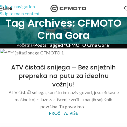
Skip to navigation
MENI
Skip to main content
Tag Archives: CFMOTO
Crna Gora
Početna
/
Posts Tagged "CFMOTO Crna Gora"
01
FEB
ATV čistači snijega – Bez snježnih
prepreka na putu za idealnu
vožnju!
ATV čistači snijega, kao što im naziv govori, jesu efikasne
mašine koje služe za čišćenje većih i manjih snježnih
površina. Tu govorimo...
PROČITAJ VIŠE