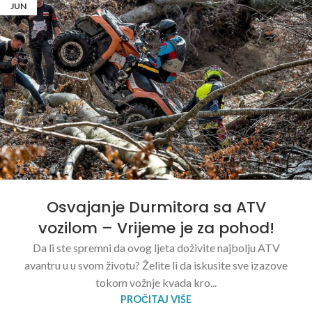
JUN
Osvajanje Durmitora sa ATV
vozilom – Vrijeme je za pohod!
Da li ste spremni da ovog ljeta doživite najbolju ATV
avantru u u svom životu? Želite li da iskusite sve izazove
tokom vožnje kvada kro...
PROČITAJ VIŠE