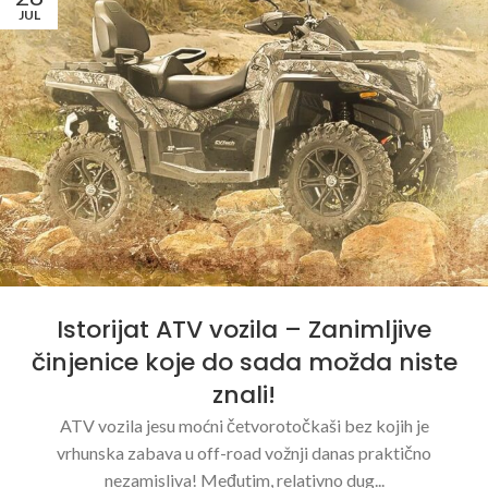
JUL
Istorijat ATV vozila – Zanimljive
činjenice koje do sada možda niste
znali!
ATV vozila jesu moćni četvorotočkaši bez kojih je
vrhunska zabava u off-road vožnji danas praktično
nezamisliva! Međutim, relativno dug...