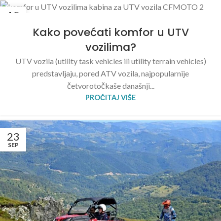
15
OKT
Kako povećati komfor u UTV
vozilima?
UTV vozila (utility task vehicles ili utility terrain vehicles)
predstavljaju, pored ATV vozila, najpopularnije
četvorotočkaše današnji...
PROČITAJ VIŠE
23
SEP