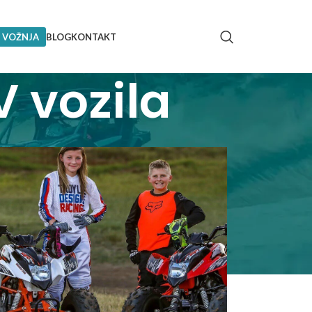
 VOŽNJA
BLOG
KONTAKT
V vozila