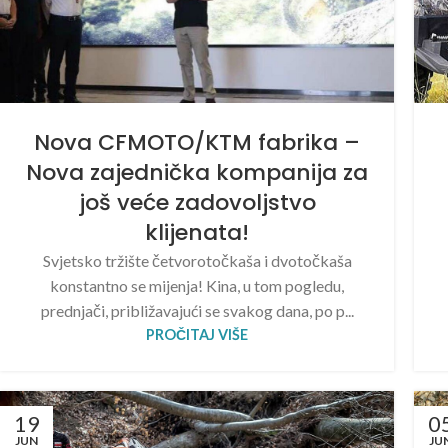
Nova CFMOTO/KTM fabrika –
Nova zajednička kompanija za
još veće zadovoljstvo
klijenata!
Svjetsko tržište četvorotočkaša i dvotočkaša
konstantno se mijenja! Kina, u tom pogledu,
prednjači, približavajući se svakog dana, po p...
PROČITAJ VIŠE
19
0
JUN
JU