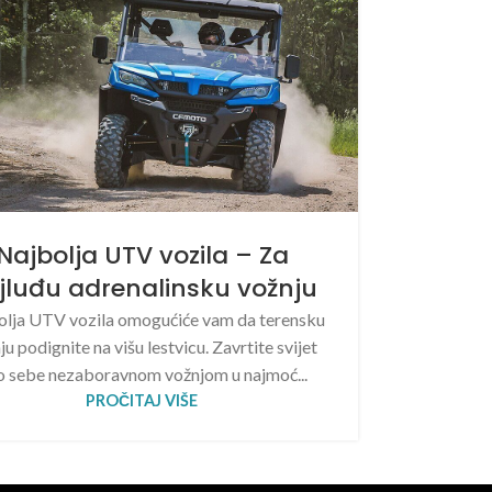
Najbolja UTV vozila – Za
jluđu adrenalinsku vožnju
lja UTV vozila omogućiće vam da terensku
ju podignite na višu lestvicu. Zavrtite svijet
o sebe nezaboravnom vožnjom u najmoć...
PROČITAJ VIŠE