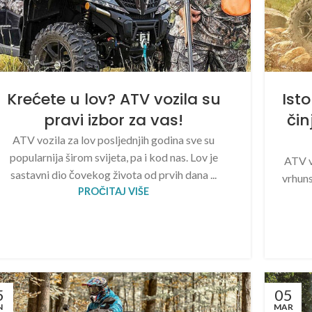
Krećete u lov? ATV vozila su
Isto
pravi izbor za vas!
čin
ATV vozila za lov posljednjih godina sve su
popularnija širom svijeta, pa i kod nas. Lov je
ATV v
sastavni dio čovekog života od prvih dana ...
vrhuns
PROČITAJ VIŠE
5
05
N
MAR