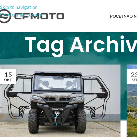
Skip to navigation
Skip to main content
POČETNA
O 
Tag Archiv
15
2
OKT
SE