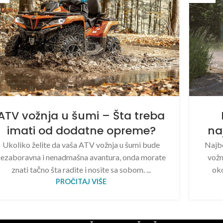
ATV vožnja u šumi – Šta treba
imati od dodatne opreme?
na
Ukoliko želite da vaša ATV vožnja u šumi bude
Najbo
nezaboravna i nenadmašna avantura, onda morate
vožn
znati tačno šta radite i nosite sa sobom. ...
ok
PROČITAJ VIŠE