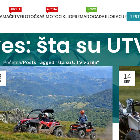
AKCIJA
AKCIJA
NOVO
NAMA
ČETVEROTOČKAŠI
MOTOCIKLI
OPREMA
DOGAĐAJI
LOKACIJE
TEST
es: šta su UT
Početna
/
Posts Tagged "šta su UTV vozila"
3
14
P
SEP