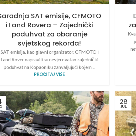
Saradnja SAT emisije, CFMOTO
i Land Rovera – Zajednički
z
poduhvat za obaranje
Kvad
j
svjetskog rekorda!
ne
SAT emisija, kao glavni organizator, CFMOTO i
Land Rover napravili su nevjerovatan zajednički
poduhvat na Kopaoniku zahvaljujući kojem ...
PROČITAJ VIŠE
4
28
G
JUL