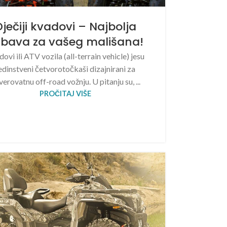
Dječiji kvadovi – Najbolja
abava za vašeg mališana!
ovi ili ATV vozila (all-terrain vehicle) jesu
edinstveni četvorotočkaši dizajnirani za
verovatnu off-road vožnju. U pitanju su, ...
PROČITAJ VIŠE