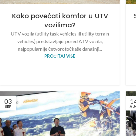
Kako povećati komfor u UTV
vozilima?
UTV vozila (utility task vehicles ili utility terrain
vehicles) predstavljaju, pored ATV vozila,
najpopularnije četvorotočkaše današnji...
PROČITAJ VIŠE
03
1
SEP
AU