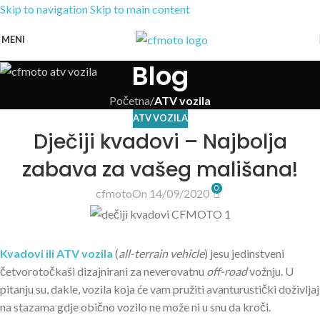
Skip to navigation
Skip to main content
MENI
Blog
Početna
/
ATV vozila
ATV VOZILA
Dječiji kvadovi – Najbolja
zabava za vašeg mališana!
0
cfmoto
On 14/09/2020
Kvadovi ili ATV vozila
(
all-terrain vehicle
) jesu jedinstveni
četvorotočkaši dizajnirani za neverovatnu
off-road
vožnju. U
pitanju su, dakle, vozila koja će vam pružiti avanturustički doživljaj
na stazama gdje obično vozilo ne može ni u snu da kroči.