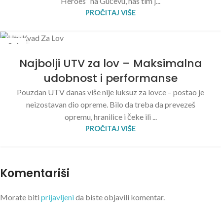
Heroes“ na Gučevu, naš tim j...
PROČITAJ VIŠE
04
MAJ
Najbolji UTV za lov – Maksimalna
udobnost i performanse
Pouzdan UTV danas više nije luksuz za lovce – postao je
neizostavan dio opreme. Bilo da treba da prevezeš
opremu, hranilice i čeke ili ...
PROČITAJ VIŠE
Komentariši
Morate biti
prijavljeni
da biste objavili komentar.