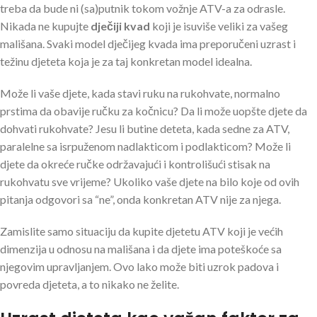
treba da bude ni (sa)putnik tokom vožnje ATV-a za odrasle.
Nikada ne kupujte
dječiji kvad
koji je isuviše veliki za vašeg
mališana. Svaki model dječijeg kvada ima preporučeni uzrast i
težinu djeteta koja je za taj konkretan model idealna.
Može li vaše djete, kada stavi ruku na rukohvate, normalno
prstima da obavije ručku za kočnicu? Da li može uopšte djete da
dohvati rukohvate? Jesu li butine deteta, kada sedne za ATV,
paralelne sa isrpuženom nadlakticom i podlakticom? Može li
djete da okreće ručke održavajući i kontrolišući stisak na
rukohvatu sve vrijeme? Ukoliko vaše djete na bilo koje od ovih
pitanja odgovori sa “ne”, onda konkretan ATV nije za njega.
Zamislite samo situaciju da kupite djetetu ATV koji je većih
dimenzija u odnosu na mališana i da djete ima poteškoće sa
njegovim upravljanjem. Ovo lako može biti uzrok padova i
povreda djeteta, a to nikako ne želite.