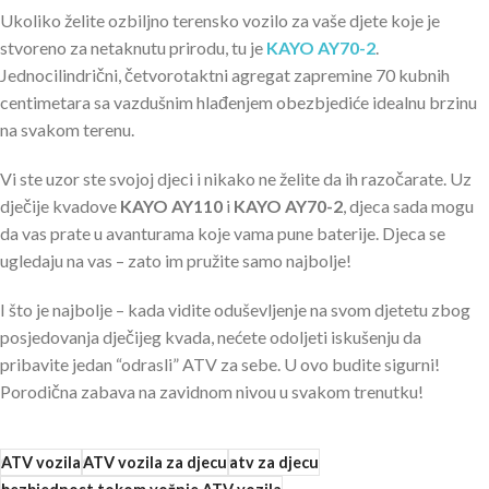
Ukoliko želite ozbiljno terensko vozilo za vaše djete koje je
stvoreno za netaknutu prirodu, tu je
KAYO AY70-2
.
Jednocilindrični, četvorotaktni agregat zapremine 70 kubnih
centimetara sa vazdušnim hlađenjem obezbjediće idealnu brzinu
na svakom terenu.
Vi ste uzor ste svojoj djeci i nikako ne želite da ih razočarate. Uz
dječije kvadove
KAYO AY110
i
KAYO AY70-2
, djeca sada mogu
da vas prate u avanturama koje vama pune baterije. Djeca se
ugledaju na vas – zato im pružite samo najbolje!
I što je najbolje – kada vidite oduševljenje na svom djetetu zbog
posjedovanja dječijeg kvada, nećete odoljeti iskušenju da
pribavite jedan “odrasli” ATV za sebe. U ovo budite sigurni!
Porodična zabava na zavidnom nivou u svakom trenutku!
ATV vozila
ATV vozila za djecu
atv za djecu