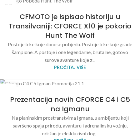
09
MAJ
CFMOTO je ispisao historiju u
Transilvaniji: CFORCE X10 je pokorio
Hunt The Wolf
Postoje trke koje donose pobjedu. Postoje trke koje grade
šampione. A postoje i one legendarne, brutalne, gotovo
surove avanture koje z...
PROČITAJ VIŠE
08
MAJ
Prezentacija novih CFORCE C4 i C5
na Igmanu
Na planinskim prostranstvima Igmana, u ambijentu koji
savršeno spaja prirodu, avanturu i adrenalinsku vožnju,
održan je ekskluzivni dog...