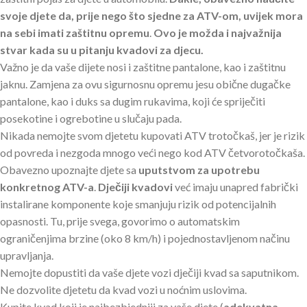
svoje djete da, prije nego što sjedne za ATV-om, uvijek mora
na sebi imati zaštitnu opremu
.
Ovo je možda i najvažnija
stvar kada su u pitanju kvadovi za djecu.
Važno je da vaše dijete nosi i zaštitne pantalone, kao i zaštitnu
jaknu. Zamjena za ovu sigurnosnu opremu jesu obične dugačke
pantalone, kao i duks sa dugim rukavima, koji će spriječiti
posekotine i ogrebotine u slučaju pada.
Nikada nemojte svom djetetu kupovati ATV trotočkaš, jer je rizik
od povreda i nezgoda mnogo veći nego kod ATV četvorotočkaša.
Obavezno upoznajte djete sa
uputstvom za upotrebu
konkretnog ATV-a
.
Dječiji kvadovi
već imaju unapred fabrički
instalirane komponente koje smanjuju rizik od potencijalnih
opasnosti. Tu, prije svega, govorimo o automatskim
ograničenjima brzine (oko 8 km/h) i pojednostavljenom načinu
upravljanja.
Nemojte dopustiti da vaše djete vozi dječiji kvad sa saputnikom.
Ne dozvolite djetetu da kvad vozi u noćnim uslovima.
Kupite kvad koji je najbezbjedniji za vaše djete (
adekvatna