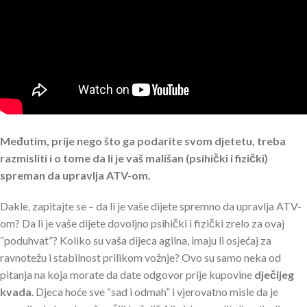
Međutim, prije nego što ga podarite svom djetetu, treba
razmisliti i o tome da li je vaš mališan (psihički i fizički)
spreman da upravlja ATV-om.
Dakle, zapitajte se – da li je vaše dijete spremno da upravlja ATV-
om? Da li je vaše dijete dovoljno psihički i fizički zrelo za ovaj
“poduhvat”? Koliko su vaša dijeca agilna, imaju li osjećaj za
ravnotežu i stabilnost prilikom vožnje? Ovo su samo neka od
pitanja na koja morate da date odgovor prije kupovine
dječijeg
kvada
. Djeca hoće sve “sad i odmah” i vjerovatno misle da je