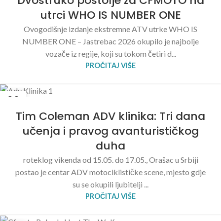
Dvostruko postolje za CFMOTO na
utrci WHO IS NUMBER ONE
Ovogodišnje izdanje ekstremne ATV utrke WHO IS
NUMBER ONE – Jastrebac 2026 okupilo je najbolje
vozače iz regije, koji su tokom četiri d...
PROČITAJ VIŠE
23
MAJ
Tim Coleman ADV klinika: Tri dana
učenja i pravog avanturističkog
duha
roteklog vikenda od 15.05. do 17.05., Orašac u Srbiji
postao je centar ADV motociklističke scene, mjesto gdje
su se okupili ljubitelji ...
PROČITAJ VIŠE