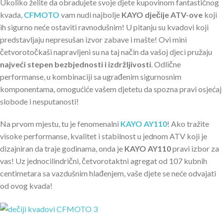
Ukoliko želite da obradujete svoje djete kupovinom fantastičnog
kvada,
CFMOTO
vam nudi najbolje
KAYO dječije ATV-ove
koji
ih sigurno neće ostaviti ravnodušnim! U pitanju su kvadovi koji
predstavljaju nepresušan izvor zabave i mašte! Ovi mini
četvorotočkaši napravljeni su na taj način da vašoj djeci pružaju
najveći stepen bezbjednosti i izdržljivosti
. Odlične
performanse, u kombinaciji sa ugrađenim sigurnosnim
komponentama, omogućiće vašem djetetu da spozna pravi osjećaj
slobode i nesputanosti!
Na prvom mjestu, tu je fenomenalni
KAYO AY110
! Ako tražite
visoke performanse, kvalitet i stabilnost u jednom ATV koji je
dizajniran da traje godinama, onda je
KAYO AY110
pravi izbor za
vas! Uz jednocilindrični, četvorotaktni agregat od 107 kubnih
centimetara sa vazdušnim hlađenjem, vaše djete se neće odvajati
od ovog kvada!