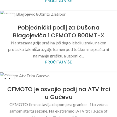
PROČITAJ VIŠE
04
MAJ
Pobjednički podij za Dušana
Blagojevića i CFMOTO 800MT-X
Na stazama gdje prašina još dugo lebdi u zraku nakon
prolaska takmičara, gdje kamen pod točkom ne prašta ni
najmanju grešku, a usponi d...
PROČITAJ VIŠE
04
MAJ
CFMOTO je osvojio podij na ATV trci
u Gučevu
CFMOTO tim nastavlja da pomjera granice – i to već na
samom startu sezone. Na ekstremnoj ATV trci „Race of