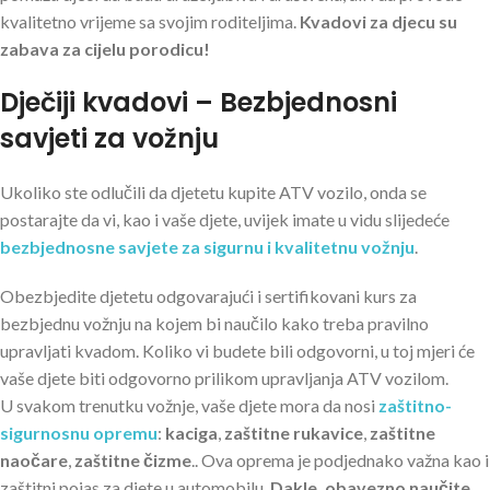
kvalitetno vrijeme sa svojim roditeljima.
Kvadovi za djecu su
zabava za cijelu porodicu!
Dječiji kvadovi – Bezbjednosni
savjeti za vožnju
Ukoliko ste odlučili da djetetu kupite ATV vozilo, onda se
postarajte da vi, kao i vaše djete, uvijek imate u vidu slijedeće
bezbjednosne savjete za sigurnu i kvalitetnu vožnju
.
Obezbjedite djetetu odgovarajući i sertifikovani kurs za
bezbjednu vožnju na kojem bi naučilo kako treba pravilno
upravljati kvadom. Koliko vi budete bili odgovorni, u toj mjeri će
vaše djete biti odgovorno prilikom upravljanja ATV vozilom.
U svakom trenutku vožnje, vaše djete mora da nosi
zaštitno-
sigurnosnu opremu
:
kaciga
,
zaštitne rukavice
,
zaštitne
naočare
,
zaštitne čizme
.. Ova oprema je podjednako važna kao i
zaštitni pojas za djete u automobilu.
Dakle, obavezno naučite