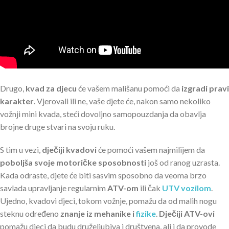
Drugo,
kvad za djecu
će vašem mališanu pomoći da
izgradi pravi
karakter
. Vjerovali ili ne, vaše djete će, nakon samo nekoliko
vožnji mini kvada, steći dovoljno samopouzdanja da obavlja
brojne druge stvari na svoju ruku.
S tim u vezi,
dječiji kvadovi
će pomoći vašem najmilijem da
poboljša svoje motoričke sposobnosti
još od ranog uzrasta.
Kada odraste, djete će biti sasvim sposobno da veoma brzo
savlada upravljanje regularnim
ATV-om
ili čak
UTV vozilom
.
Ujedno, kvadovi djeci, tokom vožnje, pomažu da od malih nogu
steknu određeno
znanje iz mehanike i
fizike
.
Dječiji ATV-ovi
pomažu djeci da budu druželjubiva i društvena, ali i da provode