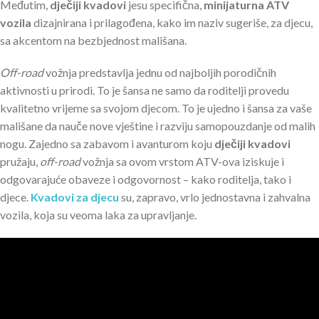
Međutim,
dječiji kvadovi
jesu specifična,
minijaturna ATV
vozila
dizajnirana i prilagođena, kako im naziv sugeriše, za djecu,
sa akcentom na bezbjednost mališana.
Off-road
vožnja predstavlja jednu od najboljih porodičnih
aktivnosti u prirodi. To je šansa ne samo da roditelji provedu
kvalitetno vrijeme sa svojom djecom. To je ujedno i šansa za vaše
mališane da nauče nove vještine i razviju samopouzdanje od malih
nogu. Zajedno sa zabavom i avanturom koju
dječiji kvadovi
pružaju,
off-road
vožnja sa ovom vrstom ATV-ova iziskuje i
odgovarajuće obaveze i odgovornost – kako roditelja, tako i
djece.
Kvadovi za djecu
su, zapravo, vrlo jednostavna i zahvalna
vozila, koja su veoma laka za upravljanje.