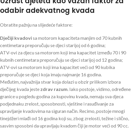
Uzrast djeteta kao važan faktor za
odabir adekvatnog kvada
Obratite pažnju na slijedeće faktore:
Dječiji kvadovi
sa motorom kapaciteta manjim od 70 kubnih
centimetara preporučuju se djeci starijoj od 6 godina;
ATV-ovi za djecu sa motorom koji ima kapacitet između 70 i 90
kubnih centimetara preporučuju se djeci starijoj od 12 godina;
ATV-ovi sa motorom koji ima kapacitet veći od 90 kubika
preporučuje se djeci koja imaju najmanje 16 godina.
Međutim, najvažnija stvar koja dolazi u obzir prilikom izbora
dječijeg kvada jeste
zdrav razum
. Iako postoje, vidimo, određene
granice u pogledu godina za kupovinu kvada, nemaju sva djeca
podjednaku zrelost, sposobnosti, vještine i rasuđivanje za
upravljanje kvadovima na siguran način. Recimo, postoje mnogi
tinejdžeri mlađi od 16 godina koji su, zbog zrelosti, težine i slično,
sasvim sposobni da upravljaju kvadom čiji je motor veći od 90 cc.