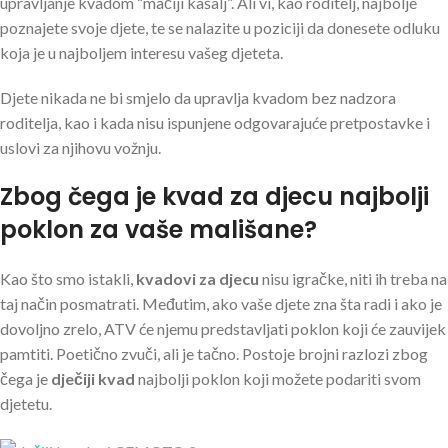
upravljanje kvadom “mačiji kašalj”. Ali vi, kao roditelj, najbolje
poznajete svoje djete, te se nalazite u poziciji da donesete odluku
koja je u najboljem interesu vašeg djeteta.
Djete nikada ne bi smjelo da upravlja kvadom bez nadzora
roditelja, kao i kada nisu ispunjene odgovarajuće pretpostavke i
uslovi za njihovu vožnju.
Zbog čega je kvad za djecu najbolji
poklon za vaše mališane?
Kao što smo istakli,
kvadovi za djecu
nisu igračke, niti ih treba na
taj način posmatrati. Međutim, ako vaše djete zna šta radi i ako je
dovoljno zrelo, ATV će njemu predstavljati poklon koji će zauvijek
pamtiti. Poetično zvuči, ali je tačno. Postoje brojni razlozi zbog
čega je
dječiji kvad
najbolji poklon koji možete podariti svom
djetetu.