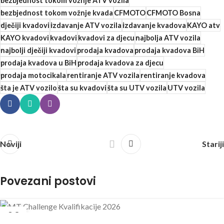
bezbjednost tokom vožnje ATV vozila
bezbjednost tokom vožnje kvada
CFMOTO
CFMOTO Bosna
dječiji kvadovi
izdavanje ATV vozila
izdavanje kvadova
KAYO atv
KAYO kvadovi
kvadovi
kvadovi za djecu
najbolja ATV vozila
najbolji dječiji kvadovi
prodaja kvadova
prodaja kvadova BiH
prodaja kvadova u BiH
prodaja kvadova za djecu
prodaja motocikala
rentiranje ATV vozila
rentiranje kvadova
šta je ATV vozilo
šta su kvadovi
šta su UTV vozila
UTV vozila
Noviji
Stariji
Povezani postovi
09
JUL