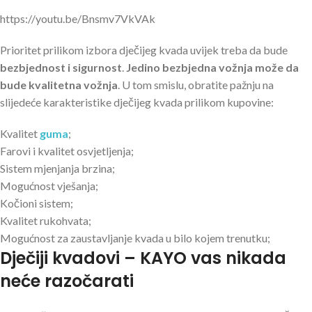
https://youtu.be/Bnsmv7VkVAk
Prioritet prilikom izbora dječijeg kvada uvijek treba da bude
bezbjednost i sigurnost
.
Jedino bezbjedna vožnja može da
bude kvalitetna vožnja
. U tom smislu, obratite pažnju na
slijedeće karakteristike dječijeg kvada prilikom kupovine:
Kvalitet
guma
;
Farovi i kvalitet osvjetljenja;
Sistem mjenjanja brzina;
Mogućnost vješanja;
Kočioni sistem;
Kvalitet rukohvata;
Mogućnost za zaustavljanje kvada u bilo kojem trenutku;
Dječiji kvadovi – KAYO vas nikada
neće razočarati