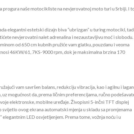
a progura naše motocikliste na nevjerovatnoj moto turi u Srbiji. I t
a elegantni estetski dizajn biva “ubrizgan” u turing motocikl, ta
etićete nevjerovatni nalet adrenalina i nezaustavljivu moć i slobodu.
reminom od 650 cm kubnih pružiće vam glatku, pouzdanu i veoma
 iznosi 46KW/61, 7KS-9000 rpm, dok je maksimalna brzina 170
žajući vam savršen balans, redukciju vibracija, kao i agilnu i laga
a, uz mogućnost da, prema ličnim preferencijama, ručno podešavat
oje elektronske, mobilne uređaje. Živopisni 5-inčni TFT displej
ko svijetlo ovog ekrana automatski mjenja u skladu sa promjenama
ni” elegantnim LED osvjetljenjem. Prema tome, vožnja noću i u