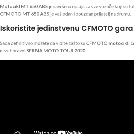
Motocikl MT 650 ABS
je savršena opcija za sve vozače koji su fo
CFMOTO MT 650 ABS
je vaš odan i pouzdan prijatelj na drumu.
Iskoristite jedinstvenu CFMOTO gara
Sada definitivno možete da vidite zašto su
CFMOTO motocikli
G
nezaboravni
SERBIA MOTO TOUR 2020
.