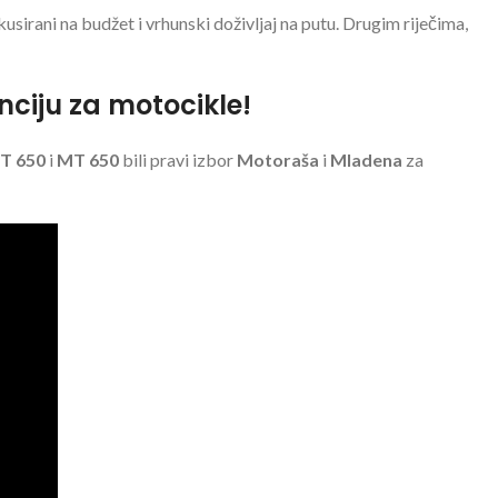
kusirani na budžet i vrhunski doživljaj na putu. Drugim riječima,
nciju za motocikle!
T 650
i
MT 650
bili pravi izbor
Motoraša
i
Mladena
za