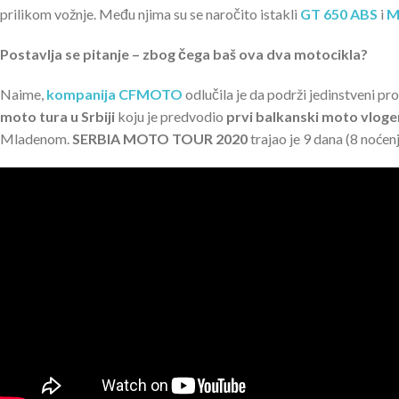
prilikom vožnje. Među njima su se naročito istakli
GT 650 ABS
i
M
Postavlja se pitanje – zbog čega baš ova dva motocikla?
Naime,
kompanija CFMOTO
odlučila je da podrži jedinstveni pr
moto tura u Srbiji
koju je predvodio
prvi balkanski moto vloger
Mladenom.
SERBIA MOTO TOUR 2020
trajao je 9 dana (8 noćenj