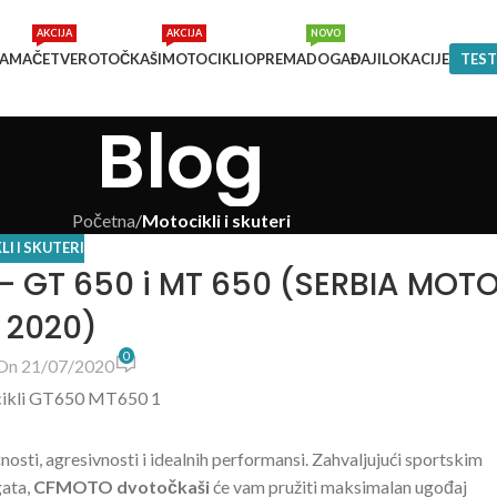
AKCIJA
AKCIJA
NOVO
NAMA
ČETVEROTOČKAŠI
MOTOCIKLI
OPREMA
DOGAĐAJI
LOKACIJE
TEST
Blog
Početna
/
Motocikli i skuteri
I I SKUTERI
– GT 650 i MT 650 (SERBIA MOT
 2020)
0
On 21/07/2020
čnosti, agresivnosti i idealnih performansi. Zahvaljujući sportskim
gata,
CFMOTO dvotočkaši
će vam pružiti maksimalan ugođaj