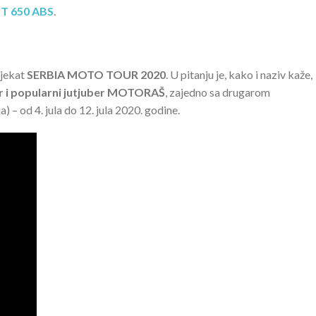
T 650 ABS
.
ojekat
SERBIA MOTO TOUR 2020
. U pitanju je, kako i naziv kaže,
 i popularni jutjuber
MOTORAŠ
, zajedno sa drugarom
a) – od 4. jula do 12. jula 2020. godine.