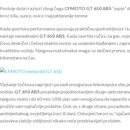
Postoje dobri razlozi zbog čega
CFMOTO GT 650 ABS
“uspio” d
kroz kišu, sunce, osice i najzahtjevnije terene.
Kada sportske performanse upoznaju praktičnu upotrebljivost i kad
nastaje nenadmašni
GT 650 ABS
. Kada zavrtite ručicu za gas, osj
Dvocilindrični i četvorotaktni motor sa vodenim hlađenjem i zap
kvalitetnu vožnju. Njegova maksimalna snaga, uz lančani prenos,
kilometara na čas.
Vješanje točkova naprijed i pozadi omogućava teleskopska vila, pru
vožnju.
GT 650 ABS
posjeduje pojednostavljeni dizajn vjetrobran
njegovu visinu i do 60 mm. USB ulaz vam omogućava da napunite sv
pružiće vam najtačnije podatke. Dok se, s druge strane, pozadins
ambijentalnog osvjetljenja (noć ili dan). Odvojeni farovi su “ojača
uslovima slabije vidljivosti nikako neće predstavljati problem.