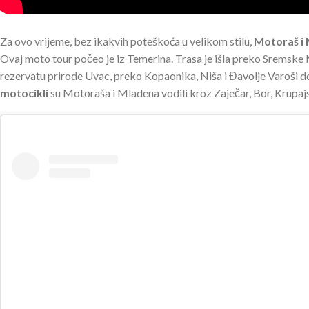
Za ovo vrijeme, bez ikakvih poteškoća u velikom stilu,
Motoraš i
Ovaj moto tour počeo je iz Temerina. Trasa je išla preko Sremske M
rezervatu prirode Uvac, preko Kopaonika, Niša i Đavolje Varoši do
motocikli
su Motoraša i Mladena vodili kroz Zaječar, Bor, Krupaj