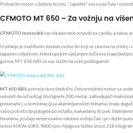
Prebacite motor u željenu brzinu, “zapalite” sva svoja čula i ostav
CFMOTO MT 650 – Za vožnju na više
CFMOTO motocikli
vas nikada neće ostaviti na cjedilu, a takav j
U pitanju je multifunkcionalan motocikl koji se zasniva na zreloj i
laganom viljuškom, teleskopskim vješanjem točkova (naprijed/po
goriva, MT 650 ABS će vas služiti na svim podlogama!
MT 650 ABS
pokreće dvocilindrični, četvorotaktni motor sa vod
sekundi da od nultog dostignete 200. metar, zahvaljujući maksimaln
pneumatici, u kombinaciji sa aluminijumskim felnama, imaju dugačak
vašoj potrebi da putujete po asfaltu, makadamu ili, pak, blatnjavom
terenima, pružaju nevjerovatno udobnu vožnju čak i pri dužim put
iznosi 45KW, 60KS-9000 rpm. Njegova težina iznosi 218 kilograma