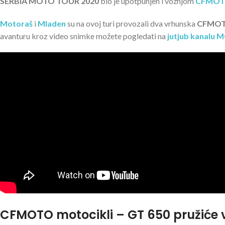
SERBIA MOTO TOUR 2020
bio je upotpunjen i vožnjom
CFMOT
Motoraš
i
Mladen
su na ovoj turi provozali dva vrhunska
CFMOT
avanturu kroz video snimke možete pogledati na
jutjub kanalu
CFMOTO motocikli – GT 650 pružiće 