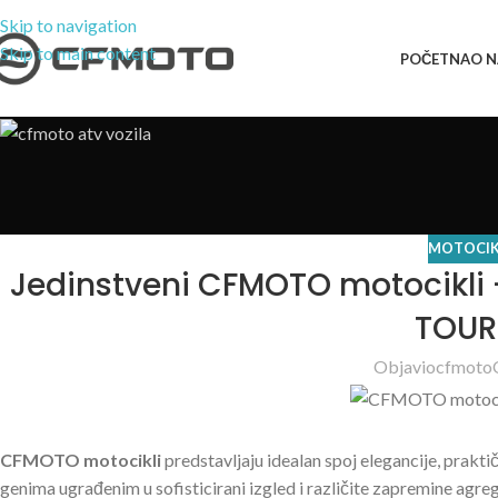
Skip to navigation
Skip to main content
POČETNA
O 
MOTOCIKL
Jedinstveni CFMOTO motocikli 
TOUR
Objavio
cfmoto
CFMOTO motocikli
predstavljaju idealan spoj elegancije, prakti
genima ugrađenim u sofisticirani izgled i različite zapremine agre