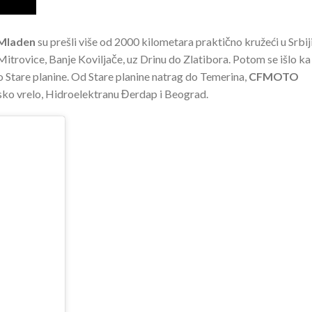
 Mladen
su prešli više od 2000 kilometara praktično kružeći u Srbiji
itrovice, Banje Koviljače, uz Drinu do Zlatibora. Potom se išlo ka
 Stare planine. Od Stare planine natrag do Temerina,
CFMOTO
sko vrelo, Hidroelektranu Đerdap i Beograd.