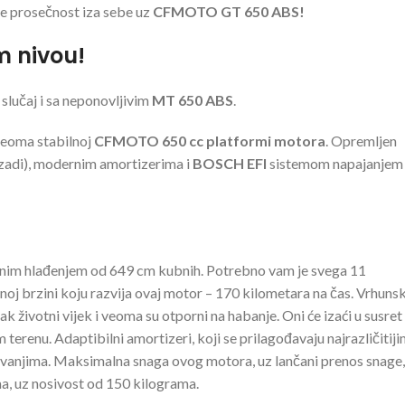
ite prosečnost iza sebe uz
CFMOTO GT 650 ABS!
m nivou!
e slučaj i sa neponovljivim
MT 650 ABS
.
 veoma stabilnoj
CFMOTO 650 cc platformi motora
. Opremljen
zadi), modernim amortizerima i
BOSCH EFI
sistemom napajanjem
enim hlađenjem od 649 cm kubnih. Potrebno vam je svega 11
oj brzini koju razvija ovaj motor – 170 kilometara na čas. Vrhunsk
 životni vijek i veoma su otporni na habanje. Oni će izaći u susret
 terenu. Adaptibilni amortizeri, koji se prilagođavaju najrazličitij
ovanjima. Maksimalna snaga ovog motora, uz lančani prenos snage,
, uz nosivost od 150 kilograma.