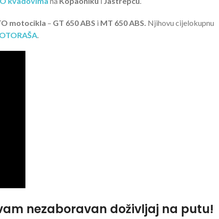
O kvadovima
na
Kopaoniku
i
Jastrepcu
.
O motocikla
–
GT 650 ABS
i
MT 650 ABS.
Njihovu cijelokupnu
 MOTORAŠA
.
vam nezaboravan doživljaj na putu!