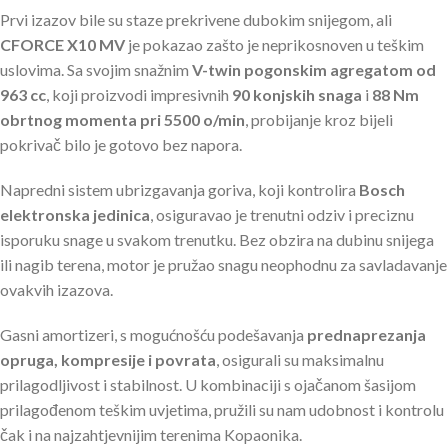
Prvi izazov bile su staze prekrivene dubokim snijegom, ali
CFORCE X10 MV
je pokazao zašto je neprikosnoven u teškim
uslovima. Sa svojim snažnim
V-twin pogonskim agregatom od
963 cc
, koji proizvodi impresivnih
90 konjskih snaga
i
88 Nm
obrtnog momenta pri 5500 o/min
, probijanje kroz bijeli
pokrivač bilo je gotovo bez napora.
Napredni sistem ubrizgavanja goriva, koji kontrolira
Bosch
elektronska jedinica
, osiguravao je trenutni odziv i preciznu
isporuku snage u svakom trenutku. Bez obzira na dubinu snijega
ili nagib terena, motor je pružao snagu neophodnu za savladavanje
ovakvih izazova.
Gasni amortizeri, s mogućnošću podešavanja
prednaprezanja
opruga, kompresije i povrata
, osigurali su maksimalnu
prilagodljivost i stabilnost. U kombinaciji s ojačanom šasijom
prilagođenom teškim uvjetima, pružili su nam udobnost i kontrolu
čak i na najzahtjevnijim terenima Kopaonika.