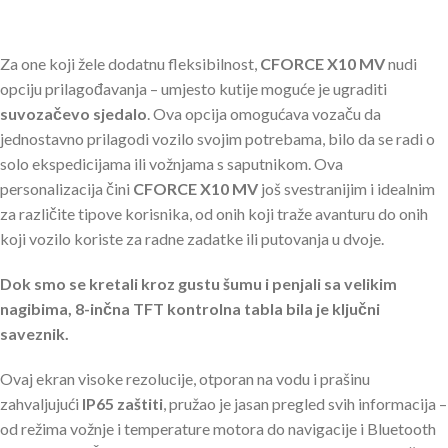
Za one koji žele dodatnu fleksibilnost,
CFORCE X10 MV
nudi
opciju prilagođavanja – umjesto kutije moguće je ugraditi
suvozačevo sjedalo
. Ova opcija omogućava vozaču da
jednostavno prilagodi vozilo svojim potrebama, bilo da se radi o
solo ekspedicijama ili vožnjama s saputnikom. Ova
personalizacija čini
CFORCE X10 MV
još svestranijim i idealnim
za različite tipove korisnika, od onih koji traže avanturu do onih
koji vozilo koriste za radne zadatke ili putovanja u dvoje.
Dok smo se kretali kroz gustu šumu i penjali sa velikim
nagibima, 8-inčna TFT kontrolna tabla bila je ključni
saveznik.
Ovaj ekran visoke rezolucije, otporan na vodu i prašinu
zahvaljujući
IP65 zaštiti
, pružao je jasan pregled svih informacija –
od režima vožnje i temperature motora do navigacije i Bluetooth