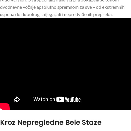
dvodnevne vožnje apsolutno spremnom za sve – od ekstremnih
uspona do dubokog snijega, ali i nepredviđenih prepreka.
Kroz Nepregledne Bele Staze