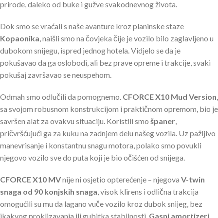
prirode, daleko od buke i gužve svakodnevnog života.
Dok smo se vraćali s naše avanture kroz planinske staze
Kopaonika
, naišli smo na čovjeka čije je vozilo bilo zaglavljeno u
dubokom snijegu, ispred jednog hotela. Vidjelo se da je
pokušavao da ga oslobodi, ali bez prave opreme i trakcije, svaki
pokušaj završavao se neuspehom.
Odmah smo odlučili da pomognemo.
CFORCE X10 Mud Version
,
sa svojom robusnom konstrukcijom i praktičnom opremom, bio je
savršen alat za ovakvu situaciju. Koristili smo
španer
,
pričvršćujući ga za kuku na zadnjem delu našeg vozila. Uz pažljivo
manevrisanje i konstantnu snagu motora, polako smo povukli
njegovo vozilo sve do puta koji je bio očišćen od snijega.
CFORCE X10 MV
nije ni osjetio opterećenje – njegova
V-twin
snaga od 90 konjskih snaga
, visok klirens i odlična trakcija
omogućili su mu da lagano vuče vozilo kroz dubok snijeg, bez
ikakvog proklizavanja ili gubitka stabilnosti.
Gasni amortizeri