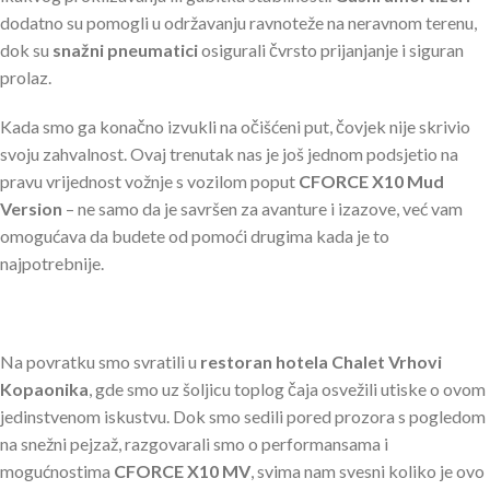
dodatno su pomogli u održavanju ravnoteže na neravnom terenu,
dok su
snažni pneumatici
osigurali čvrsto prijanjanje i siguran
prolaz.
Kada smo ga konačno izvukli na očišćeni put, čovjek nije skrivio
svoju zahvalnost. Ovaj trenutak nas je još jednom podsjetio na
pravu vrijednost vožnje s vozilom poput
CFORCE X10 Mud
Version
– ne samo da je savršen za avanture i izazove, već vam
omogućava da budete od pomoći drugima kada je to
najpotrebnije.
Na povratku smo svratili u
restoran hotela Chalet Vrhovi
Kopaonika
, gde smo uz šoljicu toplog čaja osvežili utiske o ovom
jedinstvenom iskustvu. Dok smo sedili pored prozora s pogledom
na snežni pejzaž, razgovarali smo o performansama i
mogućnostima
CFORCE X10 MV
, svima nam svesni koliko je ovo