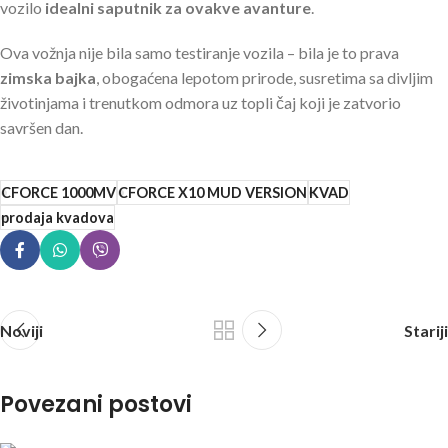
vozilo
idealni saputnik za ovakve avanture
.
Ova vožnja nije bila samo testiranje vozila – bila je to prava
zimska bajka
, obogaćena lepotom prirode, susretima sa divljim
životinjama i trenutkom odmora uz topli čaj koji je zatvorio
savršen dan.
CFORCE 1000MV
CFORCE X10 MUD VERSION
KVAD
prodaja kvadova
Noviji
Stariji
Povezani postovi