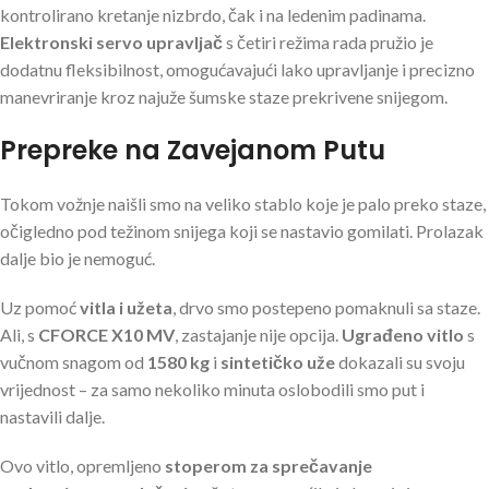
kontrolirano kretanje nizbrdo, čak i na ledenim padinama.
Elektronski servo upravljač
s četiri režima rada pružio je
dodatnu fleksibilnost, omogućavajući lako upravljanje i precizno
manevriranje kroz najuže šumske staze prekrivene snijegom.
Prepreke na Zavejanom Putu
Tokom vožnje naišli smo na veliko stablo koje je palo preko staze,
očigledno pod težinom snijega koji se nastavio gomilati. Prolazak
dalje bio je nemoguć.
Uz pomoć
vitla i užeta
, drvo smo postepeno pomaknuli sa staze.
Ali, s
CFORCE X10 MV
, zastajanje nije opcija.
Ugrađeno vitlo
s
vučnom snagom od
1580 kg
i
sintetičko uže
dokazali su svoju
vrijednost – za samo nekoliko minuta oslobodili smo put i
nastavili dalje.
Ovo vitlo, opremljeno
stoperom za sprečavanje