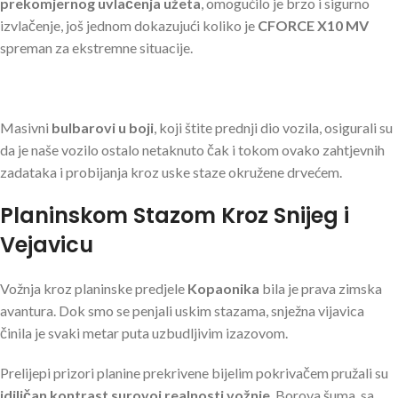
prekomjernog uvlačenja užeta
, omogućilo je brzo i sigurno
izvlačenje, još jednom dokazujući koliko je
CFORCE X10 MV
spreman za ekstremne situacije.
Masivni
bulbarovi u boji
, koji štite prednji dio vozila, osigurali su
da je naše vozilo ostalo netaknuto čak i tokom ovako zahtjevnih
zadataka i probijanja kroz uske staze okružene drvećem.
Planinskom Stazom Kroz Snijeg i
Vejavicu
Vožnja kroz planinske predjele
Kopaonika
bila je prava zimska
avantura. Dok smo se penjali uskim stazama, snježna vijavica
činila je svaki metar puta uzbudljivim izazovom.
Prelijepi prizori planine prekrivene bijelim pokrivačem pružali su
idiličan kontrast surovoj realnosti vožnje
. Borova šuma, sa