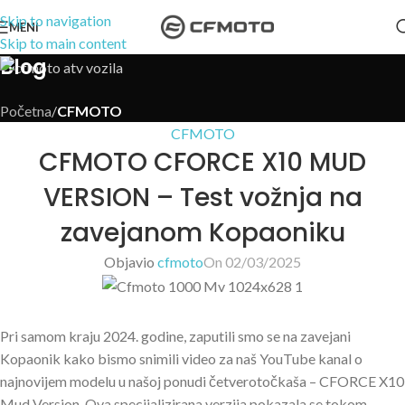
Skip to navigation
MENI
Skip to main content
Blog
Početna
/
CFMOTO
CFMOTO
CFMOTO CFORCE X10 MUD
VERSION – Test vožnja na
zavejanom Kopaoniku
Objavio
cfmoto
On 02/03/2025
Pri samom kraju 2024. godine, zaputili smo se na zavejani
Kopaonik kako bismo snimili video za naš YouTube kanal o
najnovijem modelu u našoj ponudi četverotočkaša – CFORCE X10
Mud Version. Ova specijalizirana verzija pokazala se tokom