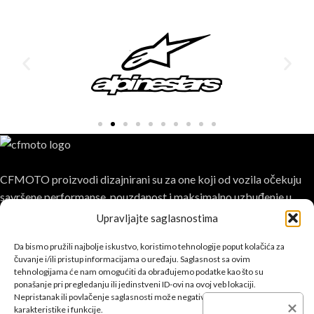
CFMOTO proizvodi dizajnirani su za one koji od vozila očekuju
savršene performanse, pouzdanost i maksimalno uzbuđenje u
svakoj vožnji.
Upravljajte saglasnostima
Da bismo pružili najbolje iskustvo, koristimo tehnologije poput kolačića za
čuvanje i/ili pristup informacijama o uređaju. Saglasnost sa ovim
tehnologijama će nam omogućiti da obrađujemo podatke kao što su
ponašanje pri pregledanju ili jedinstveni ID-ovi na ovoj veb lokaciji.
Nepristanak ili povlačenje saglasnosti može negativno uticati na određene
POSLJEDNJE SA BLOGA
karakteristike i funkcije.