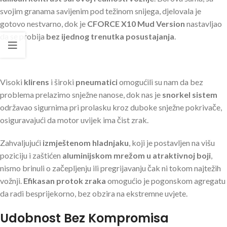
svojim granama savijenim pod težinom snijega, djelovala je
gotovo nestvarno, dok je
CFORCE X10 Mud Version
nastavljao
da se probija
bez ijednog trenutka posustajanja
.
Visoki
klirens
i široki
pneumatici
omogućili su nam da bez
problema prelazimo snježne nanose, dok nas je
snorkel sistem
održavao sigurnima pri prolasku kroz duboke snježne pokrivače,
osiguravajući da motor uvijek ima čist zrak.
Zahvaljujući
izmještenom hladnjaku
, koji je postavljen na višu
poziciju i zaštićen
aluminijskom mrežom u atraktivnoj boji
,
nismo brinuli o začepljenju ili pregrijavanju čak ni tokom najtežih
vožnji.
Efikasan protok zraka
omogućio je pogonskom agregatu
da radi besprijekorno, bez obzira na ekstremne uvjete.
Udobnost Bez Kompromisa