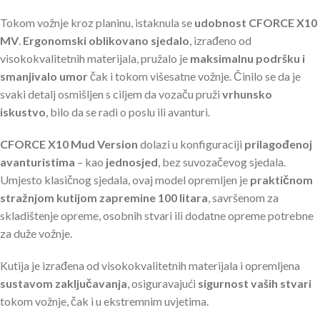
Tokom vožnje kroz planinu, istaknula se
udobnost CFORCE X10
MV
.
Ergonomski oblikovano sjedalo
, izrađeno od
visokokvalitetnih materijala, pružalo je
maksimalnu podršku i
smanjivalo umor
čak i tokom višesatne vožnje. Činilo se da je
svaki detalj osmišljen s ciljem da vozaču pruži
vrhunsko
iskustvo
, bilo da se radi o poslu ili avanturi.
CFORCE X10 Mud Version
dolazi u konfiguraciji
prilagođenoj
avanturistima
– kao
jednosjed
, bez suvozačevog sjedala.
Umjesto klasičnog sjedala, ovaj model opremljen je
praktičnom
stražnjom kutijom zapremine 100 litara
, savršenom za
skladištenje opreme, osobnih stvari ili dodatne opreme potrebne
za duže vožnje.
Kutija je izrađena od visokokvalitetnih materijala i opremljena
sustavom zaključavanja
, osiguravajući
sigurnost vaših stvari
tokom vožnje, čak i u ekstremnim uvjetima.