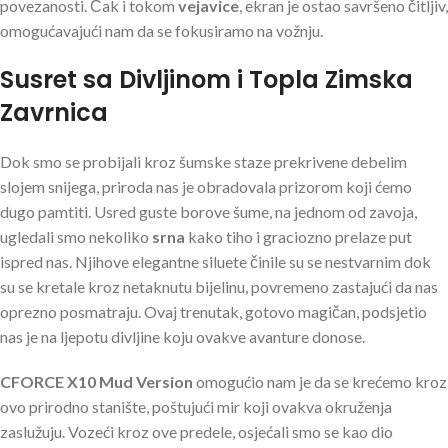
povezanosti. Čak i tokom
vejavice
, ekran je ostao savršeno čitljiv,
omogućavajući nam da se fokusiramo na vožnju.
Susret sa Divljinom i Topla Zimska
Zavrnica
Dok smo se probijali kroz šumske staze prekrivene debelim
slojem snijega, priroda nas je obradovala prizorom koji ćemo
dugo pamtiti. Usred guste borove šume, na jednom od zavoja,
ugledali smo nekoliko
srna
kako tiho i graciozno prelaze put
ispred nas. Njihove elegantne siluete činile su se nestvarnim dok
su se kretale kroz netaknutu bijelinu, povremeno zastajući da nas
oprezno posmatraju. Ovaj trenutak, gotovo magičan, podsjetio
nas je na ljepotu divljine koju ovakve avanture donose.
CFORCE X10 Mud Version
omogućio nam je da se krećemo kroz
ovo prirodno stanište, poštujući mir koji ovakva okruženja
zaslužuju. Vozeći kroz ove predele, osjećali smo se kao dio