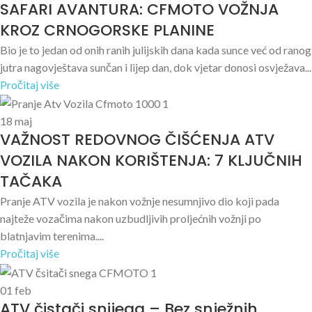
SAFARI AVANTURA: CFMOTO VOŽNJA
KROZ CRNOGORSKE PLANINE
Bio je to jedan od onih ranih julijskih dana kada sunce već od ranog
jutra nagovještava sunčan i lijep dan, dok vjetar donosi osvježava...
Pročitaj više
18
maj
VAŽNOST REDOVNOG ČIŠĆENJA ATV
VOZILA NAKON KORIŠTENJA: 7 KLJUČNIH
TAČAKA
Pranje ATV vozila je nakon vožnje nesumnjivo dio koji pada
najteže vozačima nakon uzbudljivih proljećnih vožnji po
blatnjavim terenima....
Pročitaj više
01
feb
ATV čistači snijega – Bez snježnih