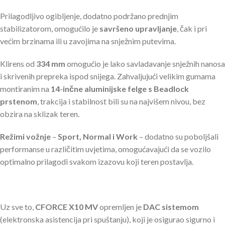
Prilagodljivo ogibljenje, dodatno podržano prednjim
stabilizatorom, omogućilo je
savršeno upravljanje
, čak i pri
većim brzinama ili u zavojima na snježnim putevima.
Klirens od
334 mm
omogućio je lako savladavanje snježnih nanosa
i skrivenih prepreka ispod snijega. Zahvaljujući velikim gumama
montiranim na
14-inčne aluminijske felge s Beadlock
prstenom
, trakcija i stabilnost bili su na najvišem nivou, bez
obzira na sklizak teren.
Režimi vožnje
–
Sport, Normal i Work
– dodatno su poboljšali
performanse u različitim uvjetima, omogućavajući da se vozilo
optimalno prilagodi svakom izazovu koji teren postavlja.
Uz sve to,
CFORCE X10 MV
opremljen je
DAC sistemom
(elektronska asistencija pri spuštanju), koji je osigurao sigurno i