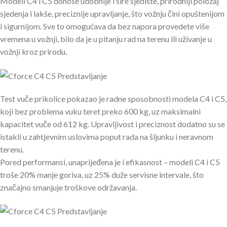
Modeli C4 i C5 donose udobnije i šire sjedište, prirodniji položaj
sjedenja i lakše, preciznije upravljanje, što vožnju čini opuštenijom
i sigurnijom. Sve to omogućava da bez napora provedete više
vremena u vožnji, bilo da je u pitanju rad na terenu ili uživanje u
vožnji kroz prirodu.
Test vuče prikolice pokazao je radne sposobnosti modela C4 i C5,
koji bez problema vuku teret preko 600 kg, uz maksimalni
kapacitet vuče od 612 kg. Upravljivost i preciznost dodatno su se
istakli u zahtjevnim uslovima poput rada na šljunku i neravnom
terenu.
Pored performansi, unaprijeđena je i efikasnost – modeli C4 i C5
troše 20% manje goriva, uz 25% duže servisne intervale, što
značajno smanjuje troškove održavanja.