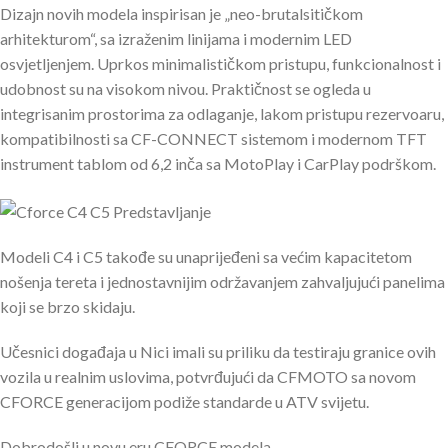
Dizajn novih modela inspirisan je „neo-brutalsitičkom
arhitekturom“, sa izraženim linijama i modernim LED
osvjetljenjem. Uprkos minimalističkom pristupu, funkcionalnost i
udobnost su na visokom nivou. Praktičnost se ogleda u
integrisanim prostorima za odlaganje, lakom pristupu rezervoaru,
kompatibilnosti sa CF-CONNECT sistemom i modernom TFT
instrument tablom od 6,2 inča sa MotoPlay i CarPlay podrškom.
Modeli C4 i C5 takođe su unaprijeđeni sa većim kapacitetom
nošenja tereta i jednostavnijim održavanjem zahvaljujući panelima
koji se brzo skidaju.
Učesnici događaja u Nici imali su priliku da testiraju granice ovih
vozila u realnim uslovima, potvrđujući da CFMOTO sa novom
CFORCE generacijom podiže standarde u ATV svijetu.
Dobrodošli u novu eru CFORCE modela.