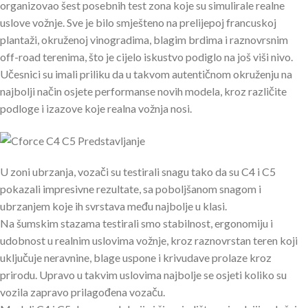
organizovao šest posebnih test zona koje su simulirale realne
uslove vožnje. Sve je bilo smješteno na prelijepoj francuskoj
plantaži, okruženoj vinogradima, blagim brdima i raznovrsnim
off-road terenima, što je cijelo iskustvo podiglo na još viši nivo.
Učesnici su imali priliku da u takvom autentičnom okruženju na
najbolji način osjete performanse novih modela, kroz različite
podloge i izazove koje realna vožnja nosi.
U zoni ubrzanja, vozači su testirali snagu tako da su C4 i C5
pokazali impresivne rezultate, sa poboljšanom snagom i
ubrzanjem koje ih svrstava među najbolje u klasi.
Na šumskim stazama testirali smo stabilnost, ergonomiju i
udobnost u realnim uslovima vožnje, kroz raznovrstan teren koji
uključuje neravnine, blage uspone i krivudave prolaze kroz
prirodu. Upravo u takvim uslovima najbolje se osjeti koliko su
vozila zapravo prilagođena vozaču.