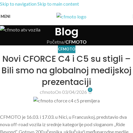
Skip to navigation
Skip to main content
MENI
Blog
Početna
/
CFMOTO
CFMOTO
Novi CFORCE C4 i C5 su stigli –
Bili smo na globalnoj medijskoj
prezentaciji
0
cfmoto
On 03/04/2026
CFMOTO je 16.03. i 17.03. u Nici, u Francuskoj, predstavio dva
nova off-road vozila iz srednje kategorije pod sloganom „Ride
Beyond“. Gotovo 200 učesnika, uključujući međunarodne medije,