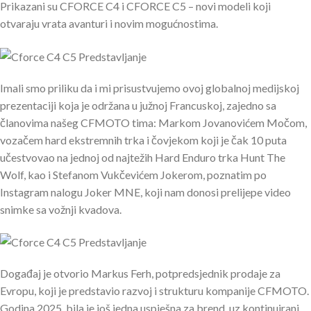
Prikazani su CFORCE C4 i CFORCE C5 – novi modeli koji
otvaraju vrata avanturi i novim mogućnostima.
Imali smo priliku da i mi prisustvujemo ovoj globalnoj medijskoj
prezentaciji koja je održana u južnoj Francuskoj, zajedno sa
članovima našeg CFMOTO tima: Markom Jovanovićem Močom,
vozačem hard ekstremnih trka i čovjekom koji je čak 10 puta
učestvovao na jednoj od najtežih Hard Enduro trka Hunt The
Wolf, kao i Stefanom Vukčevićem Jokerom, poznatim po
Instagram nalogu Joker MNE, koji nam donosi prelijepe video
snimke sa vožnji kvadova.
Događaj je otvorio Markus Ferh, potpredsjednik prodaje za
Evropu, koji je predstavio razvoj i strukturu kompanije CFMOTO.
Godina 2025. bila je još jedna uspješna za brend, uz kontinuirani