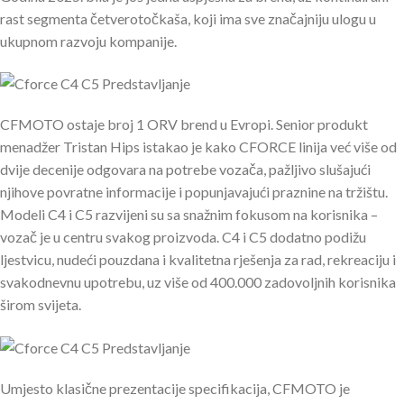
rast segmenta četverotočkaša, koji ima sve značajniju ulogu u
ukupnom razvoju kompanije.
CFMOTO ostaje broj 1 ORV brend u Evropi. Senior produkt
menadžer Tristan Hips istakao je kako CFORCE linija već više od
dvije decenije odgovara na potrebe vozača, pažljivo slušajući
njihove povratne informacije i popunjavajući praznine na tržištu.
Modeli C4 i C5 razvijeni su sa snažnim fokusom na korisnika –
vozač je u centru svakog proizvoda. C4 i C5 dodatno podižu
ljestvicu, nudeći pouzdana i kvalitetna rješenja za rad, rekreaciju i
svakodnevnu upotrebu, uz više od 400.000 zadovoljnih korisnika
širom svijeta.
Umjesto klasične prezentacije specifikacija, CFMOTO je